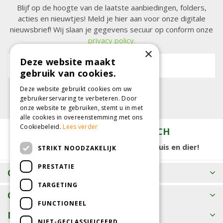
Blijf op de hoogte van de laatste aanbiedingen, folders,
acties en nieuwtjes! Meld je hier aan voor onze digitale
nieuwsbrief! Wij slaan je gegevens secuur op conform onze
privacy policy.
×
Deze website maakt
E-mailadres:
gebruik van cookies.
Deze website gebruikt cookies om uw
gebruikerservaring te verbeteren. Door
onze website te gebruiken, stemt u in met
alle cookies in overeenstemming met ons
Cookiebeleid.
Lees verder
TUINCENTRUM KOLBACH
15.000 m2 winkelplezier voor tuin, huis en dier!
STRIKT NOODZAKELIJK
PRESTATIE
OPENINGSTIJDEN
TARGETING
CONTACT
FUNCTIONEEL
MEER INFORMATIE
NIET-GECLASSIFICEERD