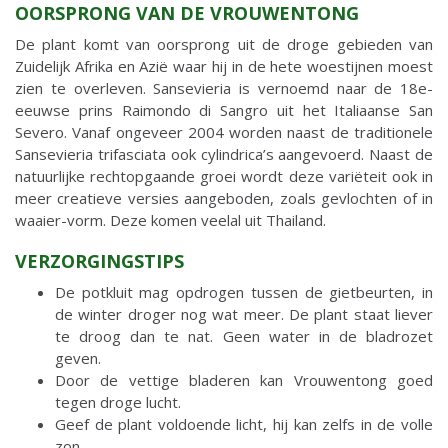
OORSPRONG VAN DE VROUWENTONG
De plant komt van oorsprong uit de droge gebieden van
Zuidelijk Afrika en Azië waar hij in de hete woestijnen moest
zien te overleven. Sansevieria is vernoemd naar de 18e-
eeuwse prins Raimondo di Sangro uit het Italiaanse San
Severo. Vanaf ongeveer 2004 worden naast de traditionele
Sansevieria trifasciata ook cylindrica’s aangevoerd. Naast de
natuurlijke rechtopgaande groei wordt deze variëteit ook in
meer creatieve versies aangeboden, zoals gevlochten of in
waaier-vorm. Deze komen veelal uit Thailand.
VERZORGINGSTIPS
De potkluit mag opdrogen tussen de gietbeurten, in
de winter droger nog wat meer. De plant staat liever
te droog dan te nat. Geen water in de bladrozet
geven.
Door de vettige bladeren kan Vrouwentong goed
tegen droge lucht.
Geef de plant voldoende licht, hij kan zelfs in de volle
zon.