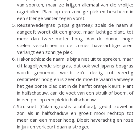
van soorten, maar ze krijgen allemaal van die vrolijke
ragebollen. Plant op een zonnige plek en bescherm in
een strenge winter tegen vorst.
Reuzenvedergras (Stipa gigantea); zoals de naam al
aangeeft wordt dit een grote, maar luchtige plant, tot
meer dan twee meter hoog. Aan de dunne, hoge
stelen verschijnen in de zomer haverachtige aren.
Verlangt een zonnige plek.
Hakonechloa; de naam is bijna niet uit te spreken, maar
dit laagblijvende siergras, dat ook wel Japans bosgras
wordt genoemd, wordt zo’n dertig tot veertig
centimeter hoog en is zeer de moeite waard vanwege
het geelbonte blad dat in de herfst oranje kleurt. Plant
in halfschaduw, aan de voet van een struik of boom, of
in een pot op een plek in halfschaduw.
Struisriet (Calamagrostis acutiflora); gedijt zowel in
zon als in halfschaduw en groeit mooi rechtop tot
meer dan een meter hoog. Bloeit haverachtig en roze
in juni en verkleurt daarna strogeel.