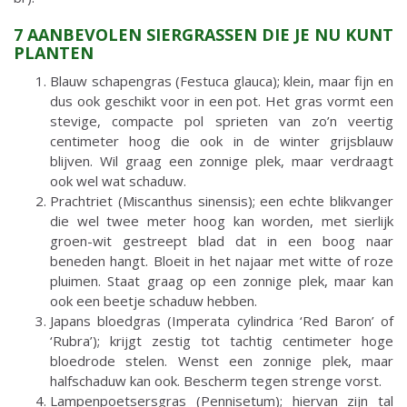
7 AANBEVOLEN SIERGRASSEN DIE JE NU KUNT
PLANTEN
Blauw schapengras (Festuca glauca); klein, maar fijn en
dus ook geschikt voor in een pot. Het gras vormt een
stevige, compacte pol sprieten van zo’n veertig
centimeter hoog die ook in de winter grijsblauw
blijven. Wil graag een zonnige plek, maar verdraagt
ook wel wat schaduw.
Prachtriet (Miscanthus sinensis); een echte blikvanger
die wel twee meter hoog kan worden, met sierlijk
groen-wit gestreept blad dat in een boog naar
beneden hangt. Bloeit in het najaar met witte of roze
pluimen. Staat graag op een zonnige plek, maar kan
ook een beetje schaduw hebben.
Japans bloedgras (Imperata cylindrica ‘Red Baron’ of
‘Rubra’); krijgt zestig tot tachtig centimeter hoge
bloedrode stelen. Wenst een zonnige plek, maar
halfschaduw kan ook. Bescherm tegen strenge vorst.
Lampenpoetsersgras (Pennisetum); hiervan zijn tal