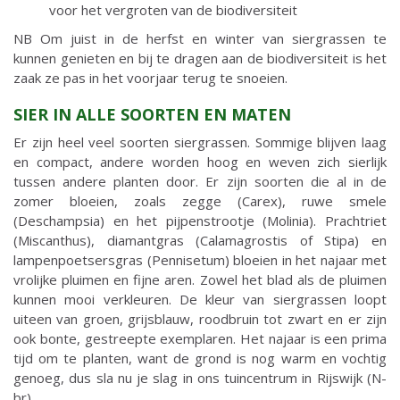
voor het vergroten van de biodiversiteit
NB Om juist in de herfst en winter van siergrassen te
kunnen genieten en bij te dragen aan de biodiversiteit is het
zaak ze pas in het voorjaar terug te snoeien.
SIER IN ALLE SOORTEN EN MATEN
Er zijn heel veel soorten siergrassen. Sommige blijven laag
en compact, andere worden hoog en weven zich sierlijk
tussen andere planten door. Er zijn soorten die al in de
zomer bloeien, zoals zegge (Carex), ruwe smele
(Deschampsia) en het pijpenstrootje (Molinia). Prachtriet
(Miscanthus), diamantgras (Calamagrostis of Stipa) en
lampenpoetsersgras (Pennisetum) bloeien in het najaar met
vrolijke pluimen en fijne aren. Zowel het blad als de pluimen
kunnen mooi verkleuren. De kleur van siergrassen loopt
uiteen van groen, grijsblauw, roodbruin tot zwart en er zijn
ook bonte, gestreepte exemplaren. Het najaar is een prima
tijd om te planten, want de grond is nog warm en vochtig
genoeg, dus sla nu je slag in ons tuincentrum in Rijswijk (N-
br).