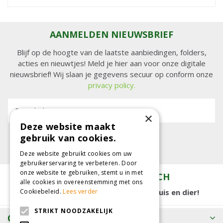
AANMELDEN NIEUWSBRIEF
Blijf op de hoogte van de laatste aanbiedingen, folders,
acties en nieuwtjes! Meld je hier aan voor onze digitale
nieuwsbrief! Wij slaan je gegevens secuur op conform onze
privacy policy.
E-mailadres:
×
Deze website maakt
gebruik van cookies.
Deze website gebruikt cookies om uw
gebruikerservaring te verbeteren. Door
onze website te gebruiken, stemt u in met
TUINCENTRUM KOLBACH
alle cookies in overeenstemming met ons
15.000 m2 winkelplezier voor tuin, huis en dier!
Cookiebeleid.
Lees verder
STRIKT NOODZAKELIJK
OPENINGSTIJDEN