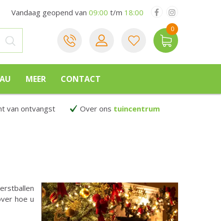
Vandaag geopend van
09:00
t/m
18:00
EAU
MEER
CONTACT
 van ontvangst
Over ons
tuincentrum
erstballen
 over hoe u