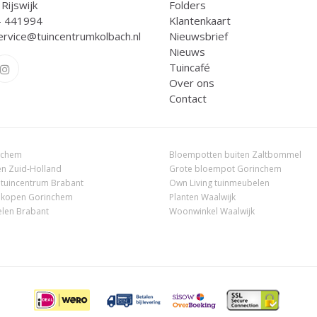
Rijswijk
Folders
- 441994
Klantenkaart
ervice@tuincentrumkolbach.nl
Nieuwsbrief
Nieuws
Tuincafé
Over ons
Contact
nchem
Bloempotten buiten Zaltbommel
n Zuid-Holland
Grote bloempot Gorinchem
 tuincentrum Brabant
Own Living tuinmeubelen
 kopen Gorinchem
Planten Waalwijk
len Brabant
Woonwinkel Waalwijk