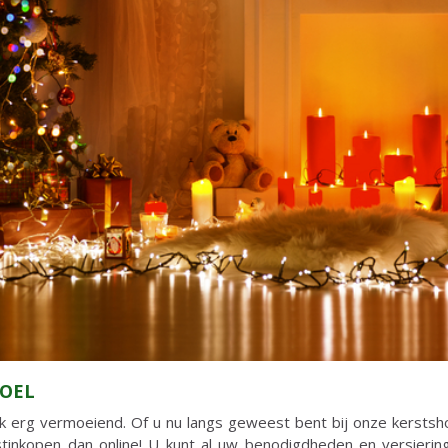
TOEL
k erg vermoeiend. Of u nu langs geweest bent bij onze kerstsho
tinkopen dan online! U kunt al uw benodigdheden en versiering