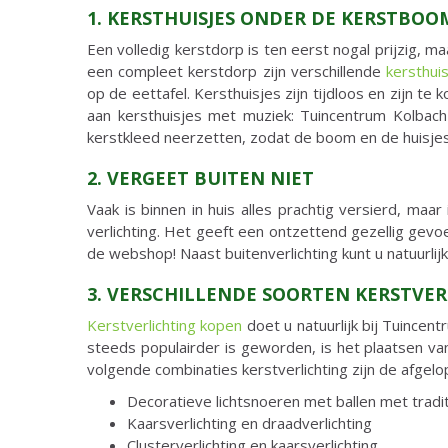
1. KERSTHUISJES ONDER DE KERSTBOO
Een volledig kerstdorp is ten eerst nogal prijzig, ma
een compleet kerstdorp zijn verschillende
kersthui
op de eettafel. Kersthuisjes zijn tijdloos en zijn te
aan kersthuisjes met muziek: Tuincentrum Kolbach
kerstkleed neerzetten, zodat de boom en de huisj
2. VERGEET BUITEN NIET
Vaak is binnen in huis alles prachtig versierd, maa
verlichting. Het geeft een ontzettend gezellig gevoel
de webshop! Naast buitenverlichting kunt u natuurlij
3. VERSCHILLENDE SOORTEN KERSTVE
Kerstverlichting kopen
doet u natuurlijk bij Tuincen
steeds populairder is geworden, is het plaatsen va
volgende combinaties kerstverlichting zijn de afge
Decoratieve lichtsnoeren met ballen met tradit
Kaarsverlichting en draadverlichting
Clusterverlichting en kaarsverlichting