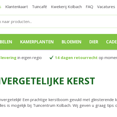
s
Klantenkaart
Tuincafé
Kwekerij Kolbach
FAQ
Vacatures
BELEN
KAMERPLANTEN
BLOEMEN
DIER
CAD
 levering
in eigen regio
14 dagen retourrecht
op moment
NVERGETELIJKE KERST
vergetelijk! Een prachtige kerstboom gevuld met glinsterende k
alles is mogelijk bij Tuincentrum Kolbach. Wij geven u graag tips