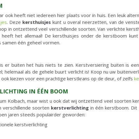
M
ar ook heeft niet iedereen hier plaats voor in huis. Een leuk alter
sjes
. Deze
kersthuisjes
kunt u overal neerzetten, van de venst
 koop in ontzettend veel verschillende soorten. Van verlichte kerst
 heeft het allemaal! De kersthuisjes onder de kerstboom kun
es samen één geheel vormen.
r is er buiten het huis niets te zien. Kerstversiering buiten is 
; helemaal als de gehele buurt verlicht is! Koop nu uw buitenverli
k ook kiezen voor een prachtige kerstkrans op de deur, of zelfs
k
RLICHTING IN ÉÉN BOOM
trum Kolbach, maar wist u ook dat wij ontzettend veel soorten ker
n verschillende soorten
kerstverlichting
in één kerstboom. Dit 
lopen jaren steeds populairder geworden:
ionele kerstverlichting