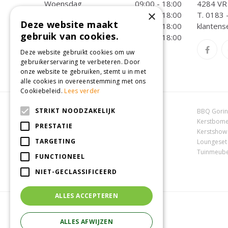
Woensdag
09:00 - 18:00
4284 VR 
×
Donderdag
09:00 - 18:00
T.
0183 
Deze website maakt
Vrijdag
09:00 - 18:00
klantens
gebruik van cookies.
Zaterdag
09:00 - 18:00
Deze website gebruikt cookies om uw
Toon alle openingstijden
gebruikerservaring te verbeteren. Door
onze website te gebruiken, stemt u in met
alle cookies in overeenstemming met ons
Cookiebeleid.
Lees verder
STRIKT NOODZAKELIJK
Dierenwinkel Oosterhout
BBQ Gori
Online tuincentrum
Kerstbome
PRESTATIE
Tuincentrum Oosterhout
Kerstshow
TARGETING
Tuincentrum Zuid-Holland
Loungeset
Tuincentrum Waalwijk
Tuinmeube
FUNCTIONEEL
NIET-GECLASSIFICEERD
ALLES ACCEPTEREN
ALLES AFWIJZEN