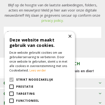
Blijf op de hoogte van de laatste aanbiedingen, folders,
acties en nieuwtjes! Meld je hier aan voor onze digitale
nieuwsbrief! Wij slaan je gegevens secuur op conform onze
privacy policy.
E-mailadres:
×
Deze website maakt
gebruik van cookies.
Deze website gebruikt cookies om uw
gebruikerservaring te verbeteren. Door
onze website te gebruiken, stemt u in met
TUINCENTRUM KOLBACH
alle cookies in overeenstemming met ons
15.000 m2 winkelplezier voor tuin, huis en dier!
Cookiebeleid.
Lees verder
STRIKT NOODZAKELIJK
OPENINGSTIJDEN
PRESTATIE
CONTACT
TARGETING
FUNCTIONEEL
MEER INFORMATIE