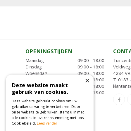
OPENINGSTIJDEN
CONT
Maandag
09:00 - 18:00
Tuincent
Dinsdag
09:00 - 18:00
Veldweg
Woensdag
09:00 - 18:00
4284 VR 
×
Donderdag
09:00 - 18:00
T.
0183 
Deze website maakt
Vrijdag
09:00 - 18:00
klantens
gebruik van cookies.
Zaterdag
09:00 - 18:00
Toon alle openingstijden
Deze website gebruikt cookies om uw
gebruikerservaring te verbeteren. Door
onze website te gebruiken, stemt u in met
alle cookies in overeenstemming met ons
Cookiebeleid.
Lees verder