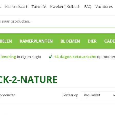
s
Klantenkaart
Tuincafé
Kwekerij Kolbach
FAQ
Vacatures
BELEN
KAMERPLANTEN
BLOEMEN
DIER
CAD
 levering
in eigen regio
14 dagen retourrecht
op moment
CK-2-NATURE
1 producten
Sorteer op