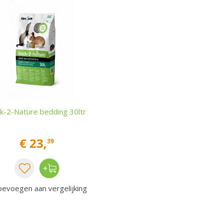
k-2-Nature bedding 30ltr
€
23
,
39
evoegen aan vergelijking