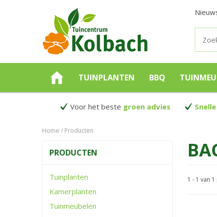
Nieuw
TUINPLANTEN
BBQ
TUINMEU
Voor het beste
groen advies
Snelle
Home
Producten
BA
PRODUCTEN
Tuinplanten
1 - 1 van 
Kamerplanten
Tuinmeubelen