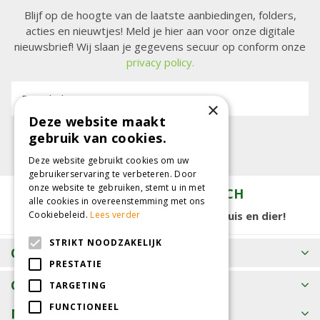
Blijf op de hoogte van de laatste aanbiedingen, folders,
acties en nieuwtjes! Meld je hier aan voor onze digitale
nieuwsbrief! Wij slaan je gegevens secuur op conform onze
privacy policy.
E-mailadres:
×
Deze website maakt
gebruik van cookies.
Deze website gebruikt cookies om uw
gebruikerservaring te verbeteren. Door
onze website te gebruiken, stemt u in met
TUINCENTRUM KOLBACH
alle cookies in overeenstemming met ons
15.000 m2 winkelplezier voor tuin, huis en dier!
Cookiebeleid.
Lees verder
STRIKT NOODZAKELIJK
OPENINGSTIJDEN
PRESTATIE
CONTACT
TARGETING
FUNCTIONEEL
MEER INFORMATIE