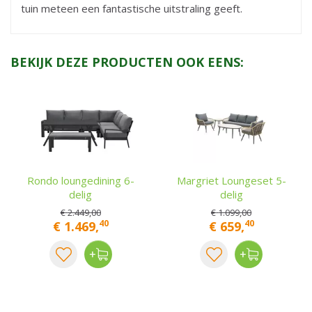
tuin meteen een fantastische uitstraling geeft.
BEKIJK DEZE PRODUCTEN OOK EENS:
Rondo loungedining 6-
Margriet Loungeset 5-
delig
delig
€
2.449
,
00
€
1.099
,
00
40
40
€
1.469
,
€
659
,