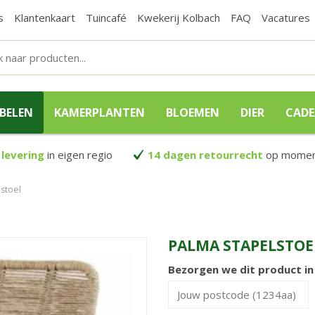
s
Klantenkaart
Tuincafé
Kwekerij Kolbach
FAQ
Vacatures
BELEN
KAMERPLANTEN
BLOEMEN
DIER
CAD
 levering
in eigen regio
14 dagen retourrecht
op moment
stoel
PALMA STAPELSTOE
Bezorgen we dit product i