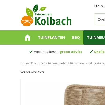
Nieuw
TUINPLANTEN
BBQ
TUINMEU
Voor het beste
groen advies
Snelle
Home
Producten
Tuinmeubelen
Tuinstoelen
Palma stapel
Verder winkelen