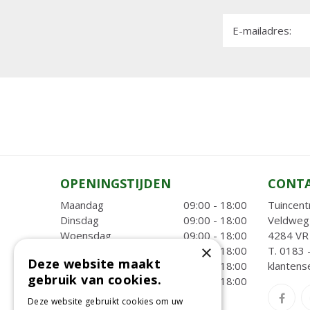
E-mailadres:
OPENINGSTIJDEN
CONT
Maandag
09:00 - 18:00
Tuincent
Dinsdag
09:00 - 18:00
Veldweg
Woensdag
09:00 - 18:00
4284 VR 
×
Donderdag
09:00 - 18:00
T.
0183 
Deze website maakt
Vrijdag
09:00 - 18:00
klantens
gebruik van cookies.
Zaterdag
09:00 - 18:00
Deze website gebruikt cookies om uw
Toon alle openingstijden