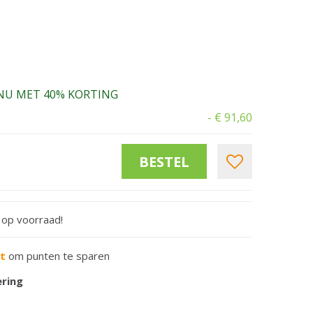
NU MET 40% KORTING
-
€
91
,
60
t op voorraad!
rt
om punten te sparen
ering