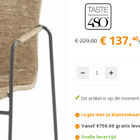
€
137
,
40
€
229
,
00
Dit artikel is op dit momen
Login met je klantenkaa
Vanaf €750.00 gratis lev
Snelle levertijd