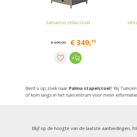
Santacruz relax stoel
Vint
€
349
,
50
€
699
,
00
Bent u op zoek naar
Palma stapelstoel
? Bij Tuince
of kom langs in het tuincentrum voor meer informati
Blijf op de hoogte van de laatste aanbiedingen, fo