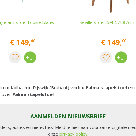
age armstoel Louise blauw
Seville stoel l69b57h87cm
€
149
,
€
149
,
00
00
ntrum Kolbach in Rijswijk (Brabant) vindt u
Palma stapelstoel
en 
e over
Palma stapelstoel
.
AANMELDEN NIEUWSBRIEF
lders, acties en nieuwtjes! Meld je hier aan voor onze digitale n
onze
privacy policy.