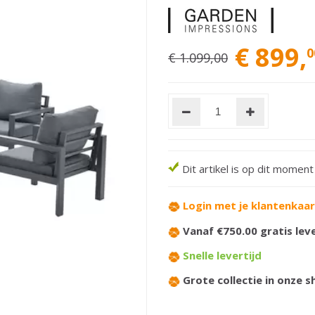
€
899
,
0
€
1.099
,
00
Dit artikel is op dit momen
Login met je klantenkaa
Vanaf €750.00 gratis lev
Snelle levertijd
Grote collectie in onze