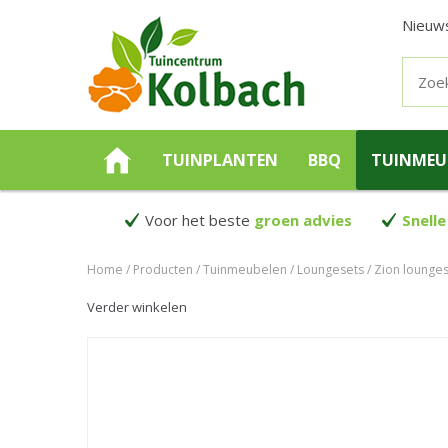
Nieuw
TUINPLANTEN
BBQ
TUINMEU
Voor het beste
groen advies
Snelle
Home
Producten
Tuinmeubelen
Loungesets
Zion lounges
Verder winkelen