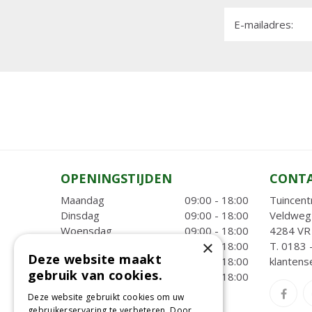
E-mailadres:
OPENINGSTIJDEN
CONT
Maandag
09:00 - 18:00
Tuincent
Dinsdag
09:00 - 18:00
Veldweg
Woensdag
09:00 - 18:00
4284 VR 
×
Donderdag
09:00 - 18:00
T.
0183 
Deze website maakt
Vrijdag
09:00 - 18:00
klantens
gebruik van cookies.
Zaterdag
09:00 - 18:00
Toon alle openingstijden
Deze website gebruikt cookies om uw
gebruikerservaring te verbeteren. Door