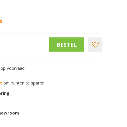
0
t op voorraad!
rt
om punten te sparen
ering
 showroom