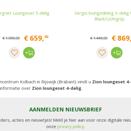
rgriet Loungeset 5-delig
Sergio loungedining 3-delig
Black/Lichtgrijs
€
659
,
€
869
40
€
1.099
,
00
€
1.449
,
00
incentrum Kolbach in Rijswijk (Brabant) vindt u
Zion loungeset 4-
informatie over
Zion loungeset 4-delig
.
AANMELDEN NIEUWSBRIEF
lders, acties en nieuwtjes! Meld je hier aan voor onze digitale n
onze
privacy policy.