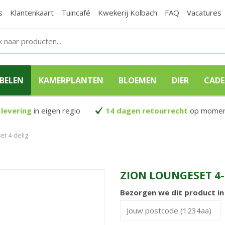
s
Klantenkaart
Tuincafé
Kwekerij Kolbach
FAQ
Vacatures
BELEN
KAMERPLANTEN
BLOEMEN
DIER
CAD
 levering
in eigen regio
14 dagen retourrecht
op moment
et 4-delig
ZION LOUNGESET 4-
Bezorgen we dit product i