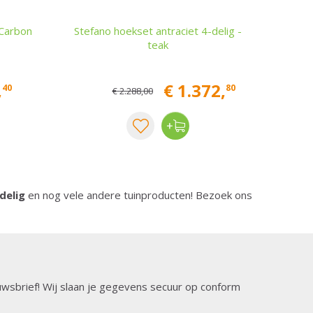
 Carbon
Stefano hoekset antraciet 4-delig -
teak
,
€
1.372
,
40
80
€
2.288
,
00
delig
en nog vele andere tuinproducten! Bezoek ons
ieuwsbrief! Wij slaan je gegevens secuur op conform