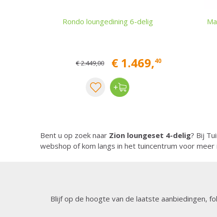
Rondo loungedining 6-delig
Ma
€
1.469
,
40
€
2.449
,
00
Bent u op zoek naar
Zion loungeset 4-delig
? Bij Tu
webshop of kom langs in het tuincentrum voor meer 
Blijf op de hoogte van de laatste aanbiedingen, fo