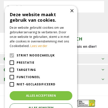
E-mailadres:
×
Deze website maakt
gebruik van cookies.
Deze website gebruikt cookies om uw
gebruikerservaring te verbeteren. Door
onze website te gebruiken, stemt u in met
TUINCENTRUM KOLBACH
alle cookies in overeenstemming met ons
15.000 m2 winkelplezier voor tuin, huis en dier!
Cookiebeleid.
Lees verder
STRIKT NOODZAKELIJK
OPENINGSTIJDEN
PRESTATIE
CONTACT
TARGETING
FUNCTIONEEL
MEER INFORMATIE
NIET-GECLASSIFICEERD
ALLES ACCEPTEREN
ALLES AFWIJZEN