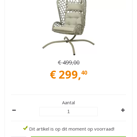
€
499
,
00
€
299
,
40
Aantal
Dit artikel is op dit moment op voorraad!