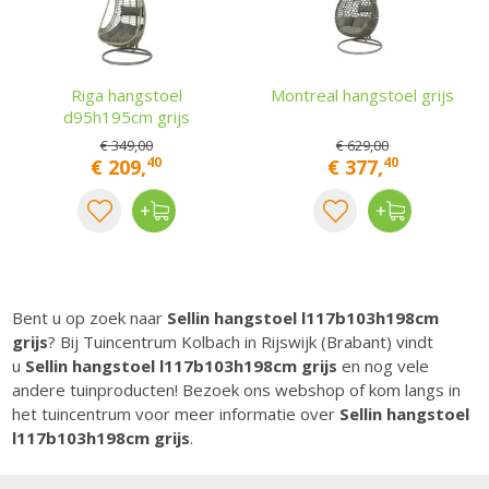
Riga hangstoel
Montreal hangstoel grijs
d95h195cm grijs
€
349
,
00
€
629
,
00
40
40
€
209
,
€
377
,
Bent u op zoek naar
Sellin hangstoel l117b103h198cm
grijs
? Bij Tuincentrum Kolbach in Rijswijk (Brabant) vindt
u
Sellin hangstoel l117b103h198cm grijs
en nog vele
andere tuinproducten! Bezoek ons webshop of kom langs in
het tuincentrum voor meer informatie over
Sellin hangstoel
l117b103h198cm grijs
.