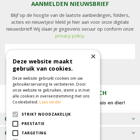
AANMELDEN NIEUWSBRIEF
Blijf op de hoogte van de laatste aanbiedingen, folders,
acties en nieuwtjes! Meld je hier aan voor onze digitale
nieuwsbrief! Wij slaan je gegevens secuur op conform onze
privacy policy.
E-mailadres:
×
Deze website maakt
gebruik van cookies.
Deze website gebruikt cookies om uw
gebruikerservaring te verbeteren. Door
onze website te gebruiken, stemt u in met
TUINCENTRUM KOLBACH
alle cookies in overeenstemming met ons
Cookiebeleid.
Lees verder
15.000 m2 winkelplezier voor tuin, huis en dier!
STRIKT NOODZAKELIJK
OPENINGSTIJDEN
PRESTATIE
CONTACT
TARGETING