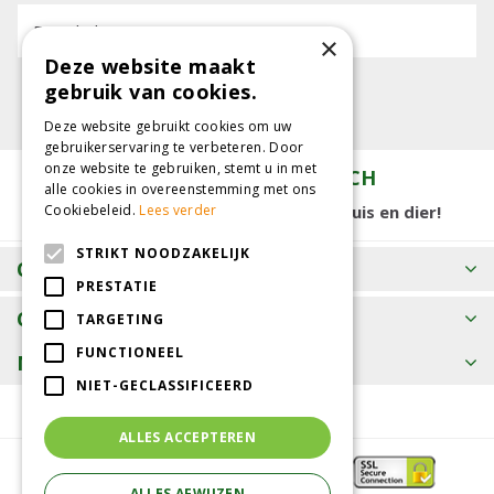
E-mailadres:
×
Deze website maakt
gebruik van cookies.
Deze website gebruikt cookies om uw
gebruikerservaring te verbeteren. Door
onze website te gebruiken, stemt u in met
TUINCENTRUM KOLBACH
alle cookies in overeenstemming met ons
15.000 m2 winkelplezier voor tuin, huis en dier!
Cookiebeleid.
Lees verder
STRIKT NOODZAKELIJK
OPENINGSTIJDEN
PRESTATIE
CONTACT
TARGETING
FUNCTIONEEL
MEER INFORMATIE
NIET-GECLASSIFICEERD
ALLES ACCEPTEREN
ALLES AFWIJZEN