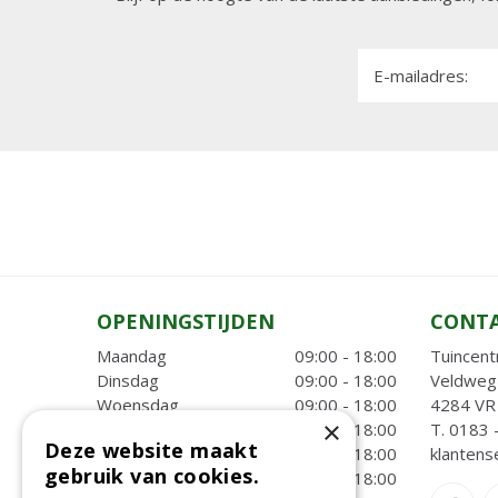
E-mailadres:
OPENINGSTIJDEN
CONT
Maandag
09:00 - 18:00
Tuincent
Dinsdag
09:00 - 18:00
Veldweg
Woensdag
09:00 - 18:00
4284 VR 
×
Donderdag
09:00 - 18:00
T.
0183 
Deze website maakt
Vrijdag
09:00 - 18:00
klantens
gebruik van cookies.
Zaterdag
09:00 - 18:00