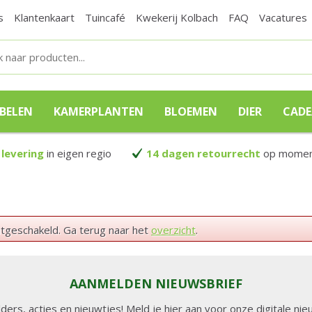
s
Klantenkaart
Tuincafé
Kwekerij Kolbach
FAQ
Vacatures
BELEN
KAMERPLANTEN
BLOEMEN
DIER
CAD
 levering
in eigen regio
14 dagen retourrecht
op moment
itgeschakeld. Ga terug naar het
overzicht
.
AANMELDEN NIEUWSBRIEF
lders, acties en nieuwtjes! Meld je hier aan voor onze digitale n