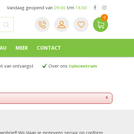
Vandaag geopend van
09:00
t/m
18:00
EAU
MEER
CONTACT
 van ontvangst
Over ons
tuincentrum
x
ieuwsbrief! Wij slaan je gegevens secuur op conform