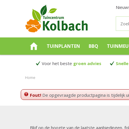
Nieuw
TUINPLANTEN
BBQ
TUINMEU
Voor het beste
groen advies
Snelle
Home
Fout!
De opgevraagde productpagina is tijdelijk u
Blijf op de hoogte van de laatste aanbiedingen, fo