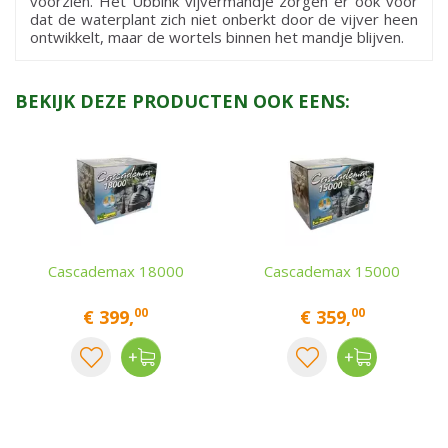
voorzien. Het Ubbink vijvermandje zorgen er ook voor
dat de waterplant zich niet onberkt door de vijver heen
ontwikkelt, maar de wortels binnen het mandje blijven.
BEKIJK DEZE PRODUCTEN OOK EENS:
Cascademax 18000
Cascademax 15000
00
00
€
399
,
€
359
,