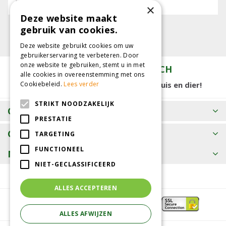
E-mailadres:
×
Deze website maakt
gebruik van cookies.
Deze website gebruikt cookies om uw
gebruikerservaring te verbeteren. Door
onze website te gebruiken, stemt u in met
TUINCENTRUM KOLBACH
alle cookies in overeenstemming met ons
Cookiebeleid.
Lees verder
15.000 m2 winkelplezier voor tuin, huis en dier!
STRIKT NOODZAKELIJK
OPENINGSTIJDEN
PRESTATIE
CONTACT
TARGETING
FUNCTIONEEL
MEER INFORMATIE
NIET-GECLASSIFICEERD
ALLES ACCEPTEREN
ALLES AFWIJZEN