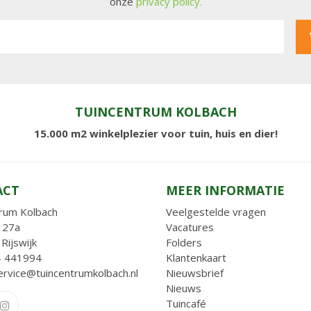
onze
privacy policy.
TUINCENTRUM KOLBACH
15.000 m2 winkelplezier voor tuin, huis en dier!
ACT
MEER INFORMATIE
rum Kolbach
Veelgestelde vragen
 27a
Vacatures
Rijswijk
Folders
- 441994
Klantenkaart
ervice@tuincentrumkolbach.nl
Nieuwsbrief
Nieuws
Tuincafé