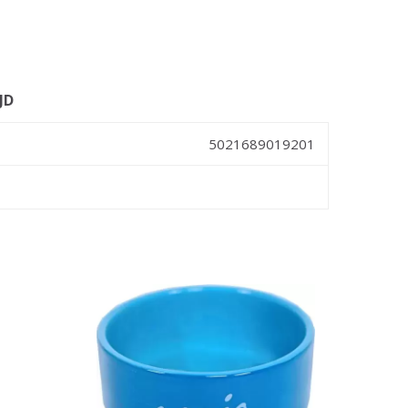
JD
5021689019201