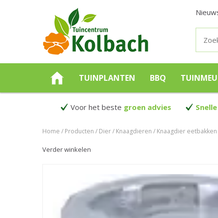
Nieuw
TUINPLANTEN
BBQ
TUINMEU
Voor het beste
groen advies
Snelle
Home
Producten
Dier
Knaagdieren
Knaagdier eetbakken 
Verder winkelen