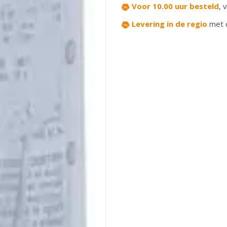
Voor 10.00 uur besteld
,
v
Levering in de regio
met 