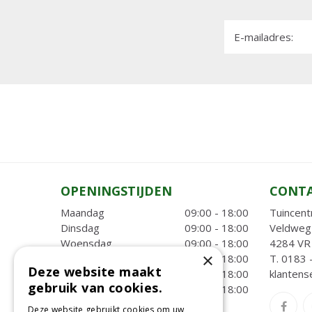
E-mailadres:
OPENINGSTIJDEN
CONT
Maandag
09:00 - 18:00
Tuincent
Dinsdag
09:00 - 18:00
Veldweg
Woensdag
09:00 - 18:00
4284 VR 
×
Donderdag
09:00 - 18:00
T.
0183 
Deze website maakt
Vrijdag
09:00 - 18:00
klantens
gebruik van cookies.
Zaterdag
09:00 - 18:00
Deze website gebruikt cookies om uw
Toon alle openingstijden