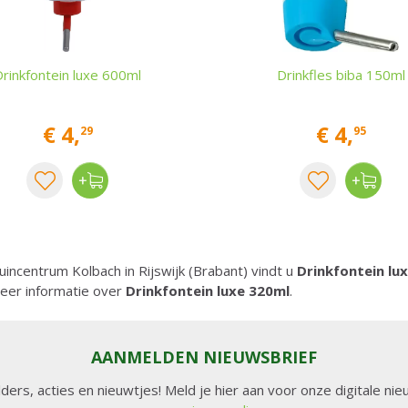
Drinkfontein luxe 600ml
Drinkfles biba 150ml
€
4
,
€
4
,
29
95
Tuincentrum Kolbach in Rijswijk (Brabant) vindt u
Drinkfontein lu
eer informatie over
Drinkfontein luxe 320ml
.
AANMELDEN NIEUWSBRIEF
lders, acties en nieuwtjes! Meld je hier aan voor onze digitale n