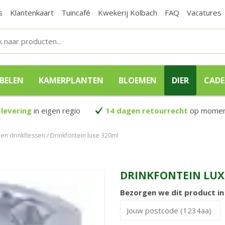
s
Klantenkaart
Tuincafé
Kwekerij Kolbach
FAQ
Vacatures
BELEN
KAMERPLANTEN
BLOEMEN
DIER
CAD
 levering
in eigen regio
14 dagen retourrecht
op moment
en drinkflessen
Drinkfontein luxe 320ml
DRINKFONTEIN LUX
Bezorgen we dit product i