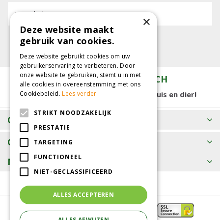
E-mailadres:
×
Deze website maakt
gebruik van cookies.
Deze website gebruikt cookies om uw
gebruikerservaring te verbeteren. Door
onze website te gebruiken, stemt u in met
TUINCENTRUM KOLBACH
alle cookies in overeenstemming met ons
15.000 m2 winkelplezier voor tuin, huis en dier!
Cookiebeleid.
Lees verder
STRIKT NOODZAKELIJK
OPENINGSTIJDEN
PRESTATIE
CONTACT
TARGETING
FUNCTIONEEL
MEER INFORMATIE
NIET-GECLASSIFICEERD
ALLES ACCEPTEREN
ALLES AFWIJZEN