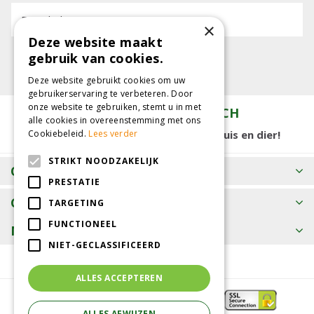
E-mailadres:
×
Deze website maakt
gebruik van cookies.
Deze website gebruikt cookies om uw
gebruikerservaring te verbeteren. Door
onze website te gebruiken, stemt u in met
TUINCENTRUM KOLBACH
alle cookies in overeenstemming met ons
15.000 m2 winkelplezier voor tuin, huis en dier!
Cookiebeleid.
Lees verder
STRIKT NOODZAKELIJK
OPENINGSTIJDEN
PRESTATIE
CONTACT
TARGETING
FUNCTIONEEL
MEER INFORMATIE
NIET-GECLASSIFICEERD
ALLES ACCEPTEREN
ALLES AFWIJZEN