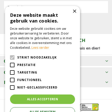
E-mailadres:
×
Deze website maakt
gebruik van cookies.
Deze website gebruikt cookies om uw
gebruikerservaring te verbeteren. Door
onze website te gebruiken, stemt u in met
TUINCENTRUM KOLBACH
alle cookies in overeenstemming met ons
15.000 m2 winkelplezier voor tuin, huis en dier!
Cookiebeleid.
Lees verder
STRIKT NOODZAKELIJK
OPENINGSTIJDEN
PRESTATIE
CONTACT
TARGETING
FUNCTIONEEL
MEER INFORMATIE
NIET-GECLASSIFICEERD
ALLES ACCEPTEREN
ALLES AFWIJZEN