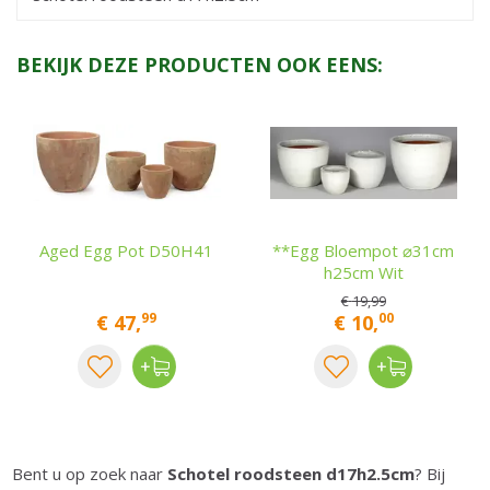
BEKIJK DEZE PRODUCTEN OOK EENS:
Aged Egg Pot D50H41
**Egg Bloempot ⌀31cm
h25cm Wit
€
19
,
99
99
00
€
47
,
€
10
,
Bent u op zoek naar
Schotel roodsteen d17h2.5cm
? Bij