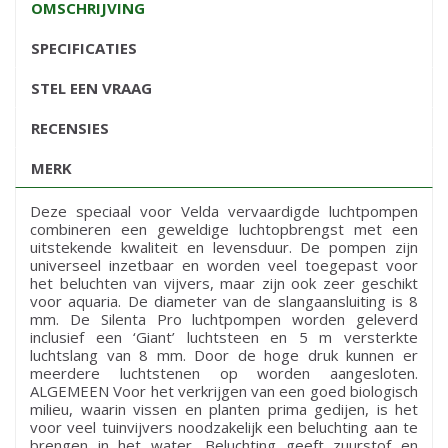
OMSCHRIJVING
SPECIFICATIES
STEL EEN VRAAG
RECENSIES
MERK
Deze speciaal voor Velda vervaardigde luchtpompen
combineren een geweldige luchtopbrengst met een
uitstekende kwaliteit en levensduur. De pompen zijn
universeel inzetbaar en worden veel toegepast voor
het beluchten van vijvers, maar zijn ook zeer geschikt
voor aquaria. De diameter van de slangaansluiting is 8
mm. De Silenta Pro luchtpompen worden geleverd
inclusief een ‘Giant’ luchtsteen en 5 m versterkte
luchtslang van 8 mm. Door de hoge druk kunnen er
meerdere luchtstenen op worden aangesloten.
ALGEMEEN Voor het verkrijgen van een goed biologisch
milieu, waarin vissen en planten prima gedijen, is het
voor veel tuinvijvers noodzakelijk een beluchting aan te
brengen in het water. Beluchting geeft zuurstof en