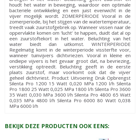
houdt het water in beweging, waardoor een optimale
bacteriële ontwikkeling en een juist evenwicht in de
vijver mogelijk wordt. ZOMERPERIODE Vooral in de
zomerperiode, bij het stijgen van de watertemperatuur,
treedt vaak zuurstofgebrek op. Wanneer vissen naar de
oppervlakte komen om ‘lucht’ te happen, duidt dat al op
een zuurstoftekort in het water. Beluchting van het
water biedt dan uitkomst. WINTERPERIODE
Regelmatig komt in de winterperiode vissterfte voor,
wanneer tuinvijvers dichtvriezen. Vooral in kleine en
ondiepe vijvers is het gevaar groot dat, na bevriezing,
verstikking optreedt. Beluchting geeft in de eerste
plaats zuurstof, maar voorkomt ook dat de vijver
geheel dichtvriest. Product Uitvoering Druk Opbrengst
Silenta Pro 1200 15 Watt 0,020 MPa 1200 l/h Silenta
Pro 1800 25 Watt 0,025 MPa 1800 l/h Silenta Pro 3600
35 Watt 0,030 MPa 3600 l/h Silenta Pro 4800 65 Watt
0,035 MPa 4800 l/h Silenta Pro 6000 80 Watt 0,038
MPa 6000 l/h
BEKIJK DEZE PRODUCTEN OOK EENS: