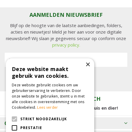
AANMELDEN NIEUWSBRIEF
Blijf op de hoogte van de laatste aanbiedingen, folders,
acties en nieuwtjes! Meld je hier aan voor onze digitale
nieuwsbrief! Wij slaan je gegevens secuur op conform onze
privacy policy.
E-mailadres:
×
Deze website maakt
gebruik van cookies.
Deze website gebruikt cookies om uw
gebruikerservaring te verbeteren. Door
onze website te gebruiken, stemt u in met
TUINCENTRUM KOLBACH
alle cookies in overeenstemming met ons
Cookiebeleid.
Lees verder
15.000 m2 winkelplezier voor tuin, huis en dier!
STRIKT NOODZAKELIJK
OPENINGSTIJDEN
PRESTATIE