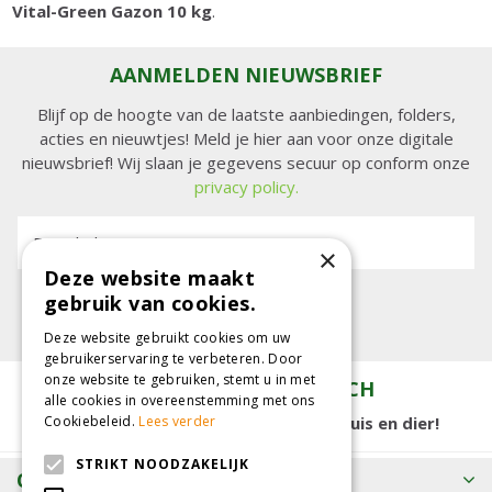
Vital-Green Gazon 10 kg
.
AANMELDEN NIEUWSBRIEF
Blijf op de hoogte van de laatste aanbiedingen, folders,
acties en nieuwtjes! Meld je hier aan voor onze digitale
nieuwsbrief! Wij slaan je gegevens secuur op conform onze
privacy policy.
E-mailadres:
×
Deze website maakt
gebruik van cookies.
Deze website gebruikt cookies om uw
gebruikerservaring te verbeteren. Door
onze website te gebruiken, stemt u in met
TUINCENTRUM KOLBACH
alle cookies in overeenstemming met ons
15.000 m2 winkelplezier voor tuin, huis en dier!
Cookiebeleid.
Lees verder
STRIKT NOODZAKELIJK
OPENINGSTIJDEN