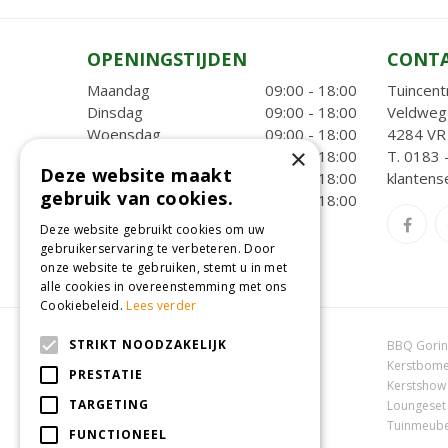
OPENINGSTIJDEN
CONT
Maandag
09:00 - 18:00
Tuincent
Dinsdag
09:00 - 18:00
Veldweg
Woensdag
09:00 - 18:00
4284 VR 
×
Donderdag
09:00 - 18:00
T.
0183 
Deze website maakt
Vrijdag
09:00 - 18:00
klantens
gebruik van cookies.
Zaterdag
09:00 - 18:00
Toon alle openingstijden
Deze website gebruikt cookies om uw
gebruikerservaring te verbeteren. Door
onze website te gebruiken, stemt u in met
alle cookies in overeenstemming met ons
Cookiebeleid.
Lees verder
STRIKT NOODZAKELIJK
Dierenwinkel Oosterhout
BBQ Gori
Online tuincentrum
Kerstbome
PRESTATIE
Tuincentrum Oosterhout
Kerstshow
TARGETING
Tuincentrum Zuid-Holland
Loungeset
Tuincentrum Waalwijk
Tuinmeube
FUNCTIONEEL