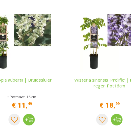
opia aubertii | Bruidssluier
Wisteria sinensis 'Prolific' 
regen Pot16cm
• Potmaat: 16 cm
€
11
,
€
18
,
49
99