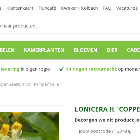
s
Klantenkaart
Tuincafé
Kwekerij Kolbach
FAQ
Vacatures
BELEN
KAMERPLANTEN
BLOEMEN
DIER
CAD
 levering
in eigen regio
14 dagen retourrecht
op moment
opper Beauty' PBR | Kamperfoelie
LONICERA H. 'COPP
Bezorgen we dit product i