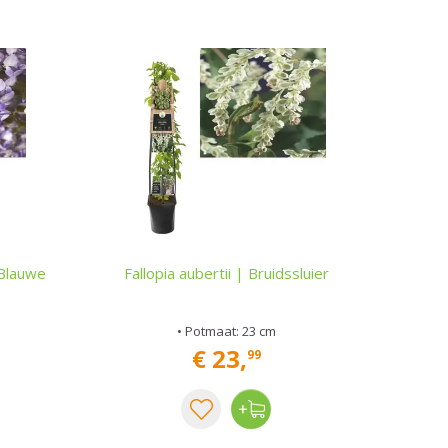
| Blauwe
Fallopia aubertii | Bruidssluier
• Potmaat: 23 cm
€
23
,
99