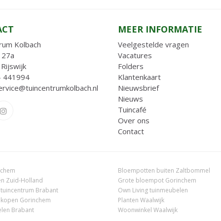
ACT
MEER INFORMATIE
rum Kolbach
Veelgestelde vragen
 27a
Vacatures
Rijswijk
Folders
- 441994
Klantenkaart
ervice@tuincentrumkolbach.nl
Nieuwsbrief
Nieuws
Tuincafé
Over ons
Contact
nchem
Bloempotten buiten Zaltbommel
n Zuid-Holland
Grote bloempot Gorinchem
 tuincentrum Brabant
Own Living tuinmeubelen
 kopen Gorinchem
Planten Waalwijk
len Brabant
Woonwinkel Waalwijk