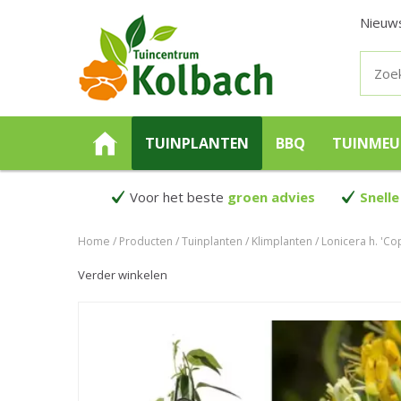
Nieuw
TUINPLANTEN
BBQ
TUINMEU
Voor het beste
groen advies
Snelle
Home
Producten
Tuinplanten
Klimplanten
Lonicera h. 'C
Verder winkelen