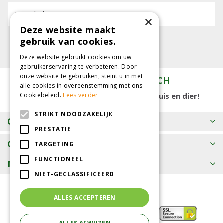
E-mailadres:
×
Deze website maakt
gebruik van cookies.
Deze website gebruikt cookies om uw
gebruikerservaring te verbeteren. Door
onze website te gebruiken, stemt u in met
TUINCENTRUM KOLBACH
alle cookies in overeenstemming met ons
15.000 m2 winkelplezier voor tuin, huis en dier!
Cookiebeleid.
Lees verder
STRIKT NOODZAKELIJK
OPENINGSTIJDEN
PRESTATIE
CONTACT
TARGETING
FUNCTIONEEL
MEER INFORMATIE
NIET-GECLASSIFICEERD
ALLES ACCEPTEREN
ALLES AFWIJZEN