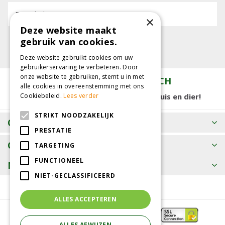
E-mailadres:
×
Deze website maakt
gebruik van cookies.
Deze website gebruikt cookies om uw
gebruikerservaring te verbeteren. Door
onze website te gebruiken, stemt u in met
TUINCENTRUM KOLBACH
alle cookies in overeenstemming met ons
15.000 m2 winkelplezier voor tuin, huis en dier!
Cookiebeleid.
Lees verder
STRIKT NOODZAKELIJK
OPENINGSTIJDEN
PRESTATIE
CONTACT
TARGETING
FUNCTIONEEL
MEER INFORMATIE
NIET-GECLASSIFICEERD
ALLES ACCEPTEREN
ALLES AFWIJZEN