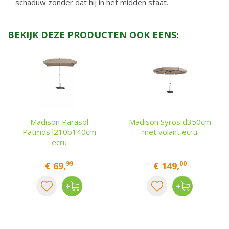
schaduw zonder dat hij in het midden staat.
BEKIJK DEZE PRODUCTEN OOK EENS:
Madison Parasol
Madison Syros d350cm
Patmos l210b140cm
met volant ecru
ecru
99
00
€
69
,
€
149
,