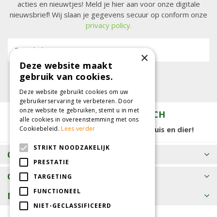
acties en nieuwtjes! Meld je hier aan voor onze digitale
nieuwsbrief! Wij slaan je gegevens secuur op conform onze
privacy policy.
E-mailadres:
×
Deze website maakt
gebruik van cookies.
Deze website gebruikt cookies om uw
gebruikerservaring te verbeteren. Door
onze website te gebruiken, stemt u in met
TUINCENTRUM KOLBACH
alle cookies in overeenstemming met ons
15.000 m2 winkelplezier voor tuin, huis en dier!
Cookiebeleid.
Lees verder
STRIKT NOODZAKELIJK
OPENINGSTIJDEN
PRESTATIE
CONTACT
TARGETING
FUNCTIONEEL
MEER INFORMATIE
NIET-GECLASSIFICEERD