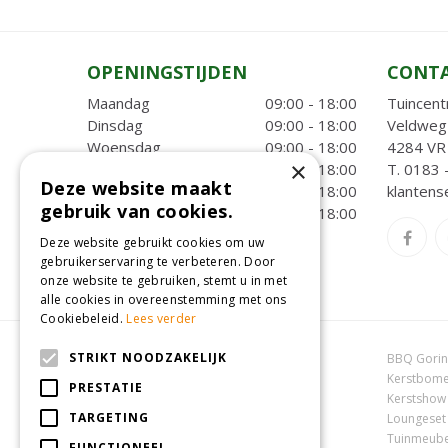
OPENINGSTIJDEN
CONT
Maandag
09:00 - 18:00
Tuincent
Dinsdag
09:00 - 18:00
Veldweg
Woensdag
09:00 - 18:00
4284 VR 
×
Donderdag
09:00 - 18:00
T.
0183 
Deze website maakt
Vrijdag
09:00 - 18:00
klantens
gebruik van cookies.
Zaterdag
09:00 - 18:00
Toon alle openingstijden
Deze website gebruikt cookies om uw
gebruikerservaring te verbeteren. Door
onze website te gebruiken, stemt u in met
alle cookies in overeenstemming met ons
Cookiebeleid.
Lees verder
STRIKT NOODZAKELIJK
Dierenwinkel Oosterhout
BBQ Gori
Online tuincentrum
Kerstbome
PRESTATIE
Tuincentrum Oosterhout
Kerstshow
TARGETING
Tuincentrum Zuid-Holland
Loungeset
Tuincentrum Waalwijk
Tuinmeube
FUNCTIONEEL