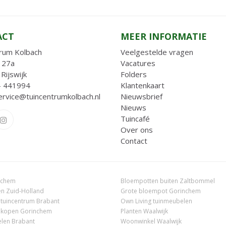
ACT
MEER INFORMATIE
rum Kolbach
Veelgestelde vragen
 27a
Vacatures
Rijswijk
Folders
- 441994
Klantenkaart
ervice@tuincentrumkolbach.nl
Nieuwsbrief
Nieuws
Tuincafé
Over ons
Contact
nchem
Bloempotten buiten Zaltbommel
n Zuid-Holland
Grote bloempot Gorinchem
 tuincentrum Brabant
Own Living tuinmeubelen
 kopen Gorinchem
Planten Waalwijk
len Brabant
Woonwinkel Waalwijk