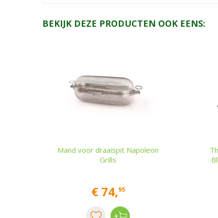
BEKIJK DEZE PRODUCTEN OOK EENS:
Mand voor draaispit Napoleon
Th
Grills
B
€
74
,
95