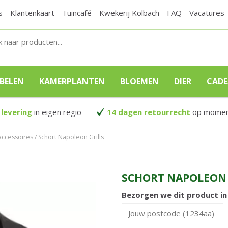
s
Klantenkaart
Tuincafé
Kwekerij Kolbach
FAQ
Vacatures
BELEN
KAMERPLANTEN
BLOEMEN
DIER
CAD
 levering
in eigen regio
14 dagen retourrecht
op moment
ccessoires
Schort Napoleon Grills
SCHORT NAPOLEON 
Bezorgen we dit product i