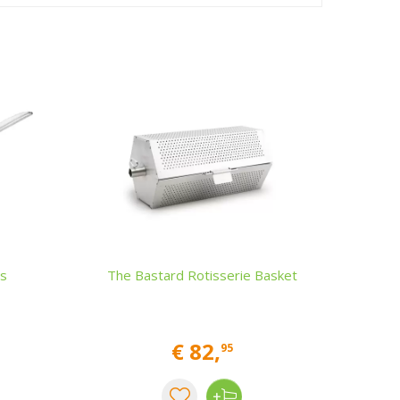
ls
The Bastard Rotisserie Basket
€
82
,
95