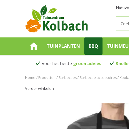
Nieuw
TUINPLANTEN
BBQ
TUINMEU
Voor het beste
groen advies
Snelle
Home
Producten
Barbecues
Barbecue accessoires
Kooka
Verder winkelen