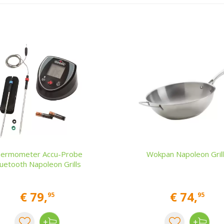
ermometer Accu-Probe
Wokpan Napoleon Gril
luetooth Napoleon Grills
€
79
,
€
74
,
95
95