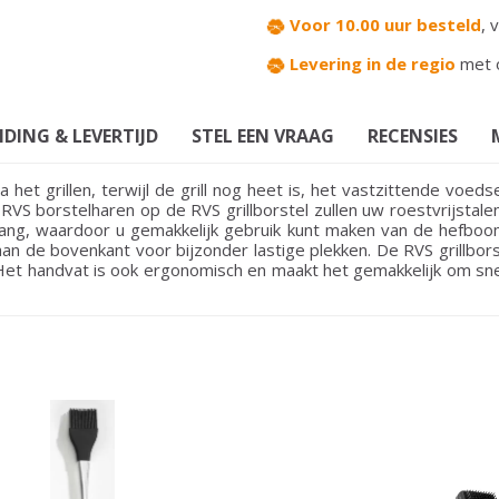
Voor 10.00 uur besteld
,
v
Levering in de regio
met 
DING & LEVERTIJD
STEL EEN VRAAG
RECENSIES
na het grillen, terwijl de grill nog heet is, het vastzittende voed
RVS borstelharen op de RVS grillborstel zullen uw roestvrijstale
 lang, waardoor u gemakkelijk gebruik kunt maken van de hefb
an de bovenkant voor bijzonder lastige plekken. De RVS grillbor
et handvat is ook ergonomisch en maakt het gemakkelijk om snel 