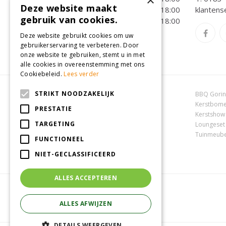
×
Deze website maakt
Vrijdag
09:00 - 18:00
klantens
gebruik van cookies.
Zaterdag
09:00 - 18:00
Toon alle openingstijden
Deze website gebruikt cookies om uw
gebruikerservaring te verbeteren. Door
onze website te gebruiken, stemt u in met
alle cookies in overeenstemming met ons
Cookiebeleid.
Lees verder
STRIKT NOODZAKELIJK
Dierenwinkel Oosterhout
BBQ Gori
Online tuincentrum
Kerstbome
PRESTATIE
Tuincentrum Oosterhout
Kerstshow
TARGETING
Tuincentrum Zuid-Holland
Loungeset
Tuincentrum Waalwijk
Tuinmeube
FUNCTIONEEL
NIET-GECLASSIFICEERD
ALLES ACCEPTEREN
ALLES AFWIJZEN
DETAILS WEERGEVEN