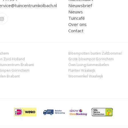
ervice@tuincentrumkolbach.nl
Nieuwsbrief
Nieuws
Tuincafé
Over ons
Contact
nchem
Bloempotten buiten Zaltbommel
n Zuid-Holland
Grote bloempot Gorinchem
 tuincentrum Brabant
Own Living tuinmeubelen
 kopen Gorinchem
Planten Waalwijk
len Brabant
Woonwinkel Waalwijk