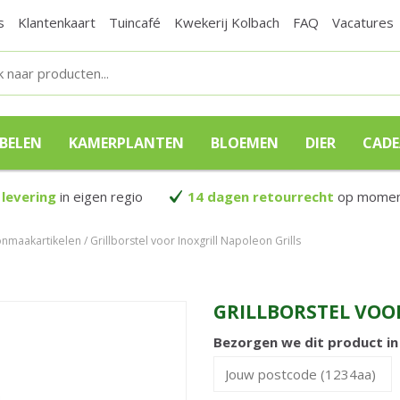
s
Klantenkaart
Tuincafé
Kwekerij Kolbach
FAQ
Vacatures
BELEN
KAMERPLANTEN
BLOEMEN
DIER
CAD
 levering
in eigen regio
14 dagen retourrecht
op moment
nmaakartikelen
Grillborstel voor Inoxgrill Napoleon Grills
GRILLBORSTEL VOO
Bezorgen we dit product i