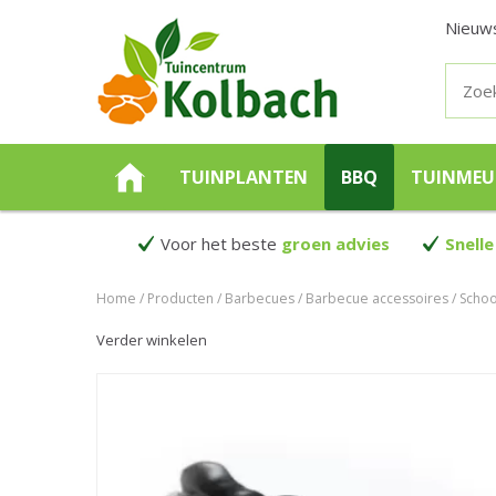
Nieuw
TUINPLANTEN
BBQ
TUINMEU
Voor het beste
groen advies
Snelle
Home
Producten
Barbecues
Barbecue accessoires
Schoo
Verder winkelen