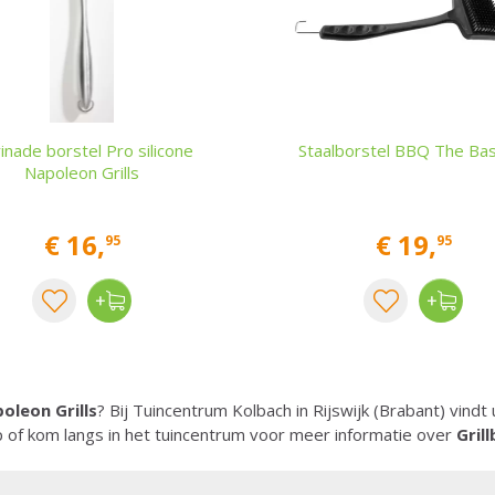
inade borstel Pro silicone
Staalborstel BBQ The Ba
Napoleon Grills
€
16
,
€
19
,
95
95
poleon Grills
? Bij Tuincentrum Kolbach in Rijswijk (Brabant) vindt
of kom langs in het tuincentrum voor meer informatie over
Gril