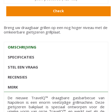
Check
Breng uw draagbaar grillen op een nog hoger niveau met de
omkeerbare gietijzeren grillplaat.
OMSCHRIJVING
SPECIFICATIES
STEL EEN VRAAG
RECENSIES
MERK
De nieuwe TravelQ™ draagbare gasbarbecue van
Napoleon is een enorm veelzijdige grillmachine. Deze
gietijzeren bakplaat is speciaal ontworpen voor de
unieke vorm van onze TravelQ™, en werkt net als de