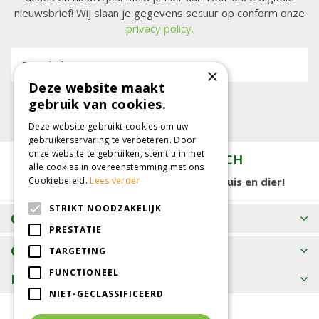
nieuwsbrief! Wij slaan je gegevens secuur op conform onze
privacy policy.
E-mailadres:
×
Deze website maakt
gebruik van cookies.
Deze website gebruikt cookies om uw
gebruikerservaring te verbeteren. Door
onze website te gebruiken, stemt u in met
TUINCENTRUM KOLBACH
alle cookies in overeenstemming met ons
15.000 m2 winkelplezier voor tuin, huis en dier!
Cookiebeleid.
Lees verder
STRIKT NOODZAKELIJK
OPENINGSTIJDEN
PRESTATIE
CONTACT
TARGETING
FUNCTIONEEL
MEER INFORMATIE
NIET-GECLASSIFICEERD