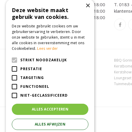
×
Donderdag
09:00 - 18:00
T.
0183 
Deze website maakt
Vrijdag
09:00 - 18:00
klantens
gebruik van cookies.
Zaterdag
09:00 - 18:00
Toon alle openingstijden
Deze website gebruikt cookies om uw
gebruikerservaring te verbeteren. Door
onze website te gebruiken, stemt u in met
alle cookies in overeenstemming met ons
Cookiebeleid.
Lees verder
STRIKT NOODZAKELIJK
Dierenwinkel Oosterhout
BBQ Gori
Online tuincentrum
Kerstbome
PRESTATIE
Tuincentrum Oosterhout
Kerstshow
TARGETING
Tuincentrum Zuid-Holland
Loungeset
Tuincentrum Waalwijk
Tuinmeube
FUNCTIONEEL
NIET-GECLASSIFICEERD
ALLES ACCEPTEREN
ALLES AFWIJZEN