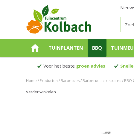
Nieuw
TUINPLANTEN
BBQ
TUINMEU
Voor het beste
groen advies
Snelle
Home
Producten
Barbecues
Barbecue accessoires
BBQ 
Verder winkelen