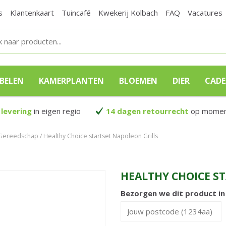
s
Klantenkaart
Tuincafé
Kwekerij Kolbach
FAQ
Vacatures
BELEN
KAMERPLANTEN
BLOEMEN
DIER
CAD
 levering
in eigen regio
14 dagen retourrecht
op moment
Gereedschap
Healthy Choice startset Napoleon Grills
HEALTHY CHOICE S
Bezorgen we dit product i