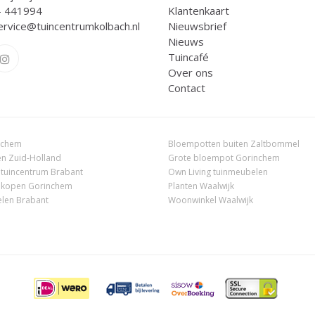
- 441994
Klantenkaart
ervice@tuincentrumkolbach.nl
Nieuwsbrief
Nieuws
Tuincafé
Over ons
Contact
nchem
Bloempotten buiten Zaltbommel
n Zuid-Holland
Grote bloempot Gorinchem
 tuincentrum Brabant
Own Living tuinmeubelen
 kopen Gorinchem
Planten Waalwijk
len Brabant
Woonwinkel Waalwijk