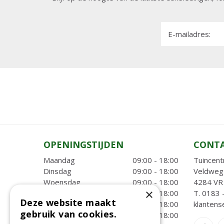
E-mailadres:
OPENINGSTIJDEN
CONT
Maandag
09:00 - 18:00
Tuincent
Dinsdag
09:00 - 18:00
Veldweg
Woensdag
09:00 - 18:00
4284 VR 
×
Donderdag
09:00 - 18:00
T.
0183 
Deze website maakt
Vrijdag
09:00 - 18:00
klantens
gebruik van cookies.
Zaterdag
09:00 - 18:00