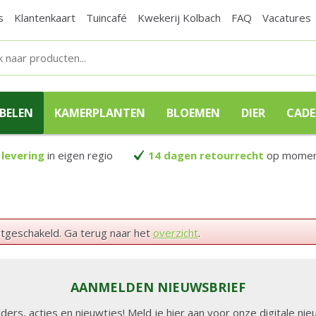
s
Klantenkaart
Tuincafé
Kwekerij Kolbach
FAQ
Vacatures
BELEN
KAMERPLANTEN
BLOEMEN
DIER
CAD
 levering
in eigen regio
14 dagen retourrecht
op moment
itgeschakeld. Ga terug naar het
overzicht
.
AANMELDEN NIEUWSBRIEF
lders, acties en nieuwtjes! Meld je hier aan voor onze digitale n