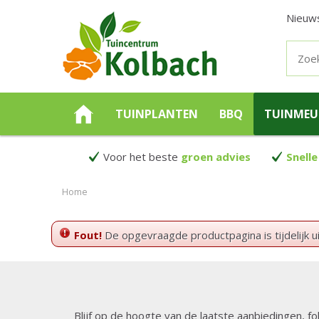
Nieuw
TUINPLANTEN
BBQ
TUINMEU
Voor het beste
groen advies
Snelle
Home
Fout!
De opgevraagde productpagina is tijdelijk u
Blijf op de hoogte van de laatste aanbiedingen, fo