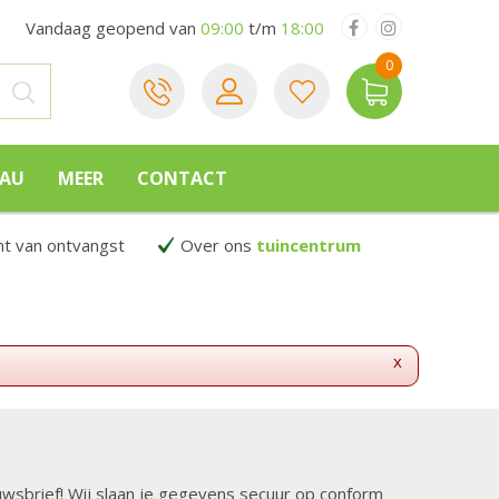
Vandaag geopend van
09:00
t/m
18:00
EAU
MEER
CONTACT
 van ontvangst
Over ons
tuincentrum
x
ieuwsbrief! Wij slaan je gegevens secuur op conform