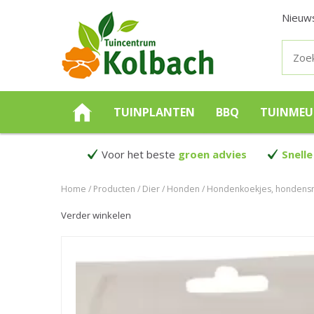
Nieuw
TUINPLANTEN
BBQ
TUINMEU
Voor het beste
groen advies
Snelle
Home
Producten
Dier
Honden
Hondenkoekjes, hondensn
Verder winkelen