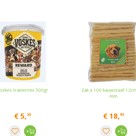
oskes trainermix 500gr
Zak a 100 kauwstaaf 12c
mm
€
5
,
€
18
,
30
95