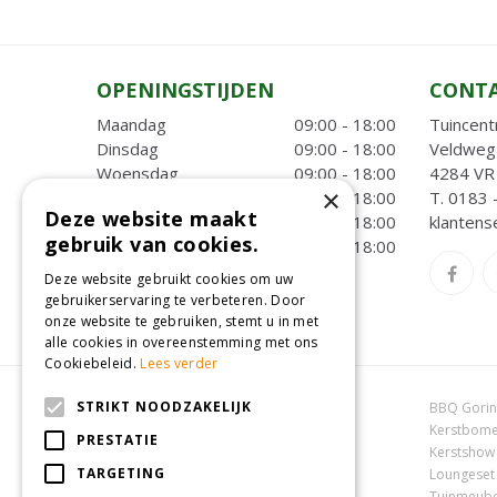
OPENINGSTIJDEN
CONT
Maandag
09:00 - 18:00
Tuincent
Dinsdag
09:00 - 18:00
Veldweg
Woensdag
09:00 - 18:00
4284 VR 
×
Donderdag
09:00 - 18:00
T.
0183 
Deze website maakt
Vrijdag
09:00 - 18:00
klantens
gebruik van cookies.
Zaterdag
09:00 - 18:00
Deze website gebruikt cookies om uw
Toon alle openingstijden
gebruikerservaring te verbeteren. Door
onze website te gebruiken, stemt u in met
alle cookies in overeenstemming met ons
Cookiebeleid.
Lees verder
STRIKT NOODZAKELIJK
Dierenwinkel Oosterhout
BBQ Gori
Online tuincentrum
Kerstbome
PRESTATIE
Tuincentrum Oosterhout
Kerstshow
TARGETING
Tuincentrum Zuid-Holland
Loungeset
Tuincentrum Waalwijk
Tuinmeube