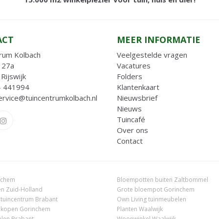
ACT
MEER INFORMATIE
rum Kolbach
Veelgestelde vragen
 27a
Vacatures
Rijswijk
Folders
- 441994
Klantenkaart
ervice@tuincentrumkolbach.nl
Nieuwsbrief
Nieuws
Tuincafé
Over ons
Contact
nchem
Bloempotten buiten Zaltbommel
n Zuid-Holland
Grote bloempot Gorinchem
 tuincentrum Brabant
Own Living tuinmeubelen
 kopen Gorinchem
Planten Waalwijk
len Brabant
Woonwinkel Waalwijk