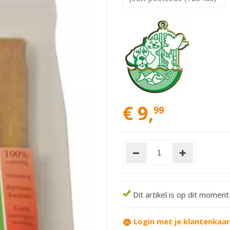
€
9
,
99
Dit artikel is op dit momen
Login met je klantenkaa