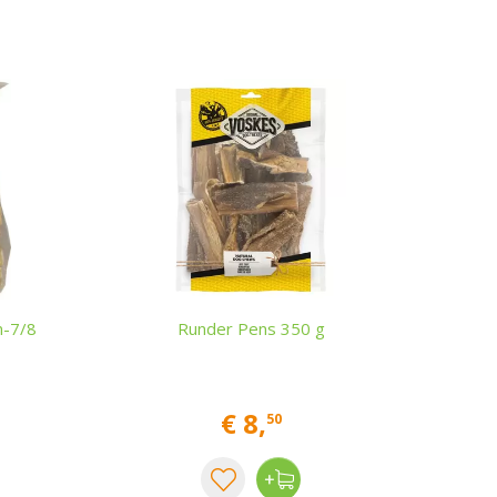
m-7/8
Runder Pens 350 g
€
8
,
50