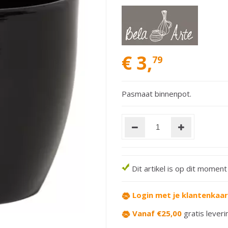
€
3
,
79
Pasmaat binnenpot.
Dit artikel is op dit momen
Login met je klantenkaa
Vanaf €25,00
gratis leveri