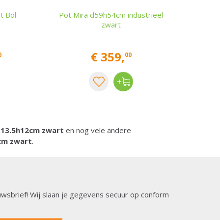
t Bol
Pot Mira d59h54cm industrieel
zwart
€
359
,
0
00
d13.5h12cm zwart
en nog vele andere
cm zwart
.
ieuwsbrief! Wij slaan je gegevens secuur op conform