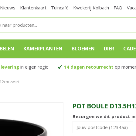
Nieuws
Klantenkaart
Tuincafé
Kwekerij Kolbach
FAQ
Vac
BELEN
KAMERPLANTEN
BLOEMEN
DIER
CAD
 levering
in eigen regio
14 dagen retourrecht
op moment
h12cm zwart
POT BOULE D13.5H
Bezorgen we dit product i