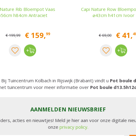
 Nature Rib Bloempot Vaas
Capi Nature Row Bloempo
⌀56cm h84cm Antraciet
⌀43cm h41cm Ivoor
€
159
,
€
41
,
99
4
€
199
,
99
€
69
,
00
 Bij Tuincentrum Kolbach in Rijswijk (Brabant) vindt u
Pot boule 
het tuincentrum voor meer informatie over
Pot boule d13.5h12
AANMELDEN NIEUWSBRIEF
lders, acties en nieuwtjes! Meld je hier aan voor onze digitale n
onze
privacy policy.