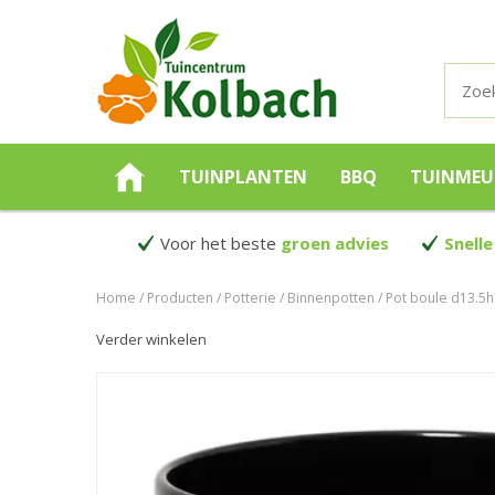
TUINPLANTEN
BBQ
TUINMEU
Voor het beste
groen advies
Snelle
Home
Producten
Potterie
Binnenpotten
Pot boule d13.5
Verder winkelen