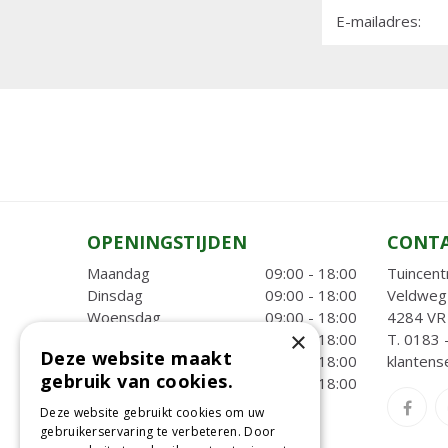
E-mailadres:
OPENINGSTIJDEN
CONT
Maandag
09:00 - 18:00
Tuincent
Dinsdag
09:00 - 18:00
Veldweg
Woensdag
09:00 - 18:00
4284 VR 
×
Donderdag
09:00 - 18:00
T.
0183 
Deze website maakt
Vrijdag
09:00 - 18:00
klantens
gebruik van cookies.
Zaterdag
09:00 - 18:00
Toon alle openingstijden
Deze website gebruikt cookies om uw
gebruikerservaring te verbeteren. Door