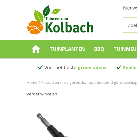
Nieuw
TUINPLANTEN
BBQ
TUINMEU
Voor het beste
groen advies
Snelle
Home
Producten
Tuingereedschap
Gesteeld gereedscha
Verder winkelen