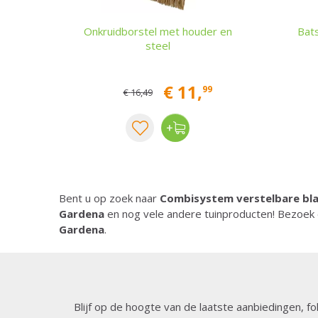
Onkruidborstel met houder en
Bat
steel
€
11
,
99
€
16
,
49
Bent u op zoek naar
Combisystem verstelbare bl
Gardena
en nog vele andere tuinproducten! Bezoek 
Gardena
.
Blijf op de hoogte van de laatste aanbiedingen, fo