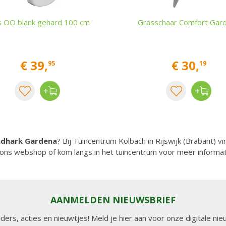
s OO blank gehard 100 cm
Grasschaar Comfort Gar
€
39
,
€
30
,
95
19
adhark Gardena
? Bij Tuincentrum Kolbach in Rijswijk (Brabant) v
ons webshop of kom langs in het tuincentrum voor meer informa
AANMELDEN NIEUWSBRIEF
lders, acties en nieuwtjes! Meld je hier aan voor onze digitale n