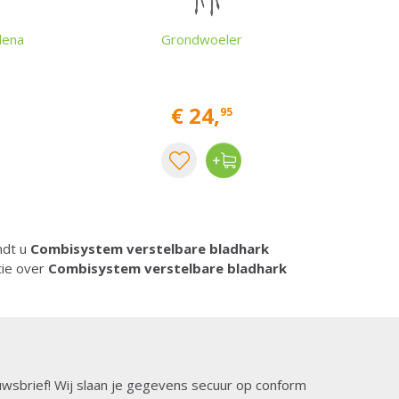
dena
Grondwoeler
€
24
,
95
indt u
Combisystem verstelbare bladhark
tie over
Combisystem verstelbare bladhark
ieuwsbrief! Wij slaan je gegevens secuur op conform