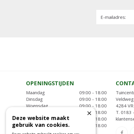
E-mailadres:
OPENINGSTIJDEN
CONT
Maandag
09:00 - 18:00
Tuincent
Dinsdag
09:00 - 18:00
Veldweg
Woensdag
09:00 - 18:00
4284 VR 
×
Donderdag
09:00 - 18:00
T.
0183 
Deze website maakt
Vrijdag
09:00 - 18:00
klantens
gebruik van cookies.
Zaterdag
09:00 - 18:00