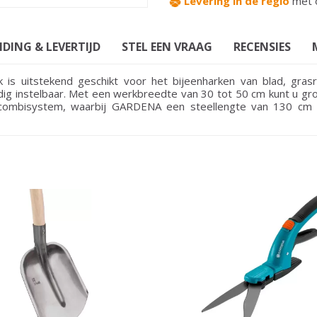
Levering in de regio
met 
DING & LEVERTIJD
STEL EEN VRAAG
RECENSIES
s uitstekend geschikt voor het bijeenharken van blad, grasr
dig instelbaar. Met een werkbreedte van 30 tot 50 cm kunt u grof
combisystem, waarbij GARDENA een steellengte van 130 cm ad