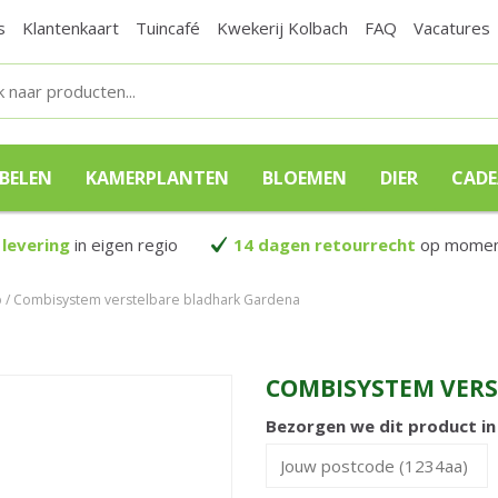
s
Klantenkaart
Tuincafé
Kwekerij Kolbach
FAQ
Vacatures
BELEN
KAMERPLANTEN
BLOEMEN
DIER
CAD
 levering
in eigen regio
14 dagen retourrecht
op moment
p
Combisystem verstelbare bladhark Gardena
COMBISYSTEM VER
Bezorgen we dit product i