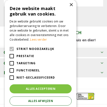
E-mailadres:
×
Deze website maakt
gebruik van cookies.
Deze website gebruikt cookies om uw
gebruikerservaring te verbeteren. Door
onze website te gebruiken, stemt u in met
TUINCENTRUM KOLBACH
alle cookies in overeenstemming met ons
15.000 m2 winkelplezier voor tuin, huis en dier!
Cookiebeleid.
Lees verder
STRIKT NOODZAKELIJK
OPENINGSTIJDEN
PRESTATIE
CONTACT
TARGETING
FUNCTIONEEL
MEER INFORMATIE
NIET-GECLASSIFICEERD
ALLES ACCEPTEREN
ALLES AFWIJZEN