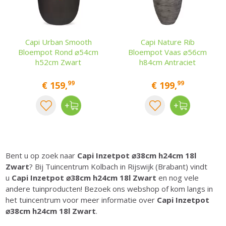
Capi Urban Smooth
Capi Nature Rib
Bloempot Rond ⌀54cm
Bloempot Vaas ⌀56cm
h52cm Zwart
h84cm Antraciet
99
99
€
159
,
€
199
,
Bent u op zoek naar
Capi Inzetpot ⌀38cm h24cm 18l
Zwart
? Bij Tuincentrum Kolbach in Rijswijk (Brabant) vindt
u
Capi Inzetpot ⌀38cm h24cm 18l Zwart
en nog vele
andere tuinproducten! Bezoek ons webshop of kom langs in
het tuincentrum voor meer informatie over
Capi Inzetpot
⌀38cm h24cm 18l Zwart
.