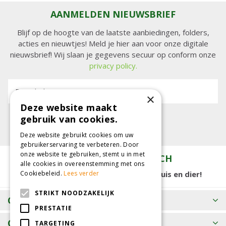
AANMELDEN NIEUWSBRIEF
Blijf op de hoogte van de laatste aanbiedingen, folders,
acties en nieuwtjes! Meld je hier aan voor onze digitale
nieuwsbrief! Wij slaan je gegevens secuur op conform onze
privacy policy.
E-mailadres:
×
Deze website maakt
gebruik van cookies.
Deze website gebruikt cookies om uw
gebruikerservaring te verbeteren. Door
onze website te gebruiken, stemt u in met
TUINCENTRUM KOLBACH
alle cookies in overeenstemming met ons
15.000 m2 winkelplezier voor tuin, huis en dier!
Cookiebeleid.
Lees verder
STRIKT NOODZAKELIJK
OPENINGSTIJDEN
PRESTATIE
CONTACT
TARGETING