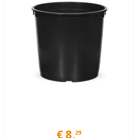
€
8
,
29