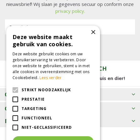
nieuwsbrief! Wij slaan je gegevens secuur op conform onze
privacy policy.
E-mailadres:
×
Deze website maakt
gebruik van cookies.
Deze website gebruikt cookies om uw
gebruikerservaring te verbeteren. Door
onze website te gebruiken, stemt u in met
TUINCENTRUM KOLBACH
alle cookies in overeenstemming met ons
15.000 m2 winkelplezier voor tuin, huis en dier!
Cookiebeleid.
Lees verder
STRIKT NOODZAKELIJK
OPENINGSTIJDEN
PRESTATIE
CONTACT
TARGETING
FUNCTIONEEL
MEER INFORMATIE
NIET-GECLASSIFICEERD