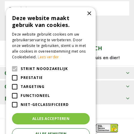
E-mailadres:
×
Deze website maakt
gebruik van cookies.
Deze website gebruikt cookies om uw
gebruikerservaring te verbeteren. Door
onze website te gebruiken, stemt u in met
TUINCENTRUM KOLBACH
alle cookies in overeenstemming met ons
15.000 m2 winkelplezier voor tuin, huis en dier!
Cookiebeleid.
Lees verder
STRIKT NOODZAKELIJK
OPENINGSTIJDEN
PRESTATIE
CONTACT
TARGETING
FUNCTIONEEL
MEER INFORMATIE
NIET-GECLASSIFICEERD
ALLES ACCEPTEREN
ALLES AFWIJZEN