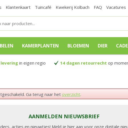
s
Klantenkaart
Tuincafé
Kwekerij Kolbach
FAQ
Vacatures
BELEN
KAMERPLANTEN
BLOEMEN
DIER
CAD
 levering
in eigen regio
14 dagen retourrecht
op moment
itgeschakeld. Ga terug naar het
overzicht
.
AANMELDEN NIEUWSBRIEF
lders, acties en nieuwtjes! Meld je hier aan voor onze digitale n