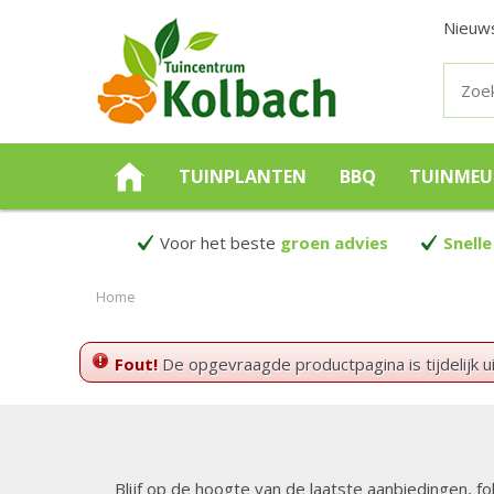
Nieuw
TUINPLANTEN
BBQ
TUINMEU
Voor het beste
groen advies
Snelle
Home
Fout!
De opgevraagde productpagina is tijdelijk u
Blijf op de hoogte van de laatste aanbiedingen, fo