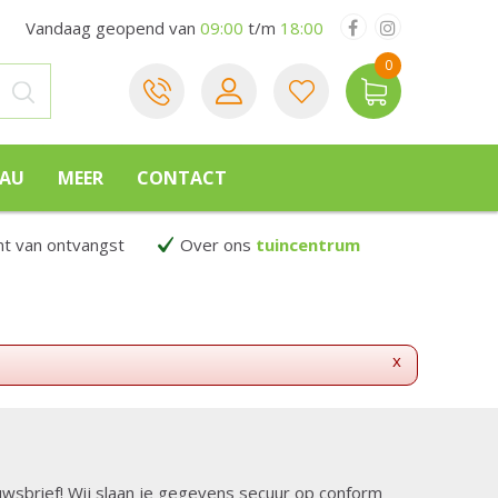
Vandaag geopend van
09:00
t/m
18:00
EAU
MEER
CONTACT
 van ontvangst
Over ons
tuincentrum
x
ieuwsbrief! Wij slaan je gegevens secuur op conform