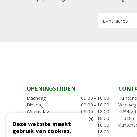
E-mailadres:
OPENINGSTIJDEN
CONT
Maandag
09:00 - 18:00
Tuincent
Dinsdag
09:00 - 18:00
Veldweg
Woensdag
09:00 - 18:00
4284 VR 
×
Donderdag
09:00 - 18:00
T.
0183 
Deze website maakt
Vrijdag
09:00 - 18:00
klantens
gebruik van cookies.
Zaterdag
09:00 - 18:00