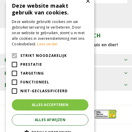
×
Deze website maakt
gebruik van cookies.
Deze website gebruikt cookies om uw
gebruikerservaring te verbeteren. Door
onze website te gebruiken, stemt u in met
TUINCENTRUM KOLBACH
alle cookies in overeenstemming met ons
15.000 m2 winkelplezier voor tuin, huis en dier!
Cookiebeleid.
Lees verder
STRIKT NOODZAKELIJK
OPENINGSTIJDEN
PRESTATIE
CONTACT
TARGETING
FUNCTIONEEL
MEER INFORMATIE
NIET-GECLASSIFICEERD
ALLES ACCEPTEREN
ALLES AFWIJZEN