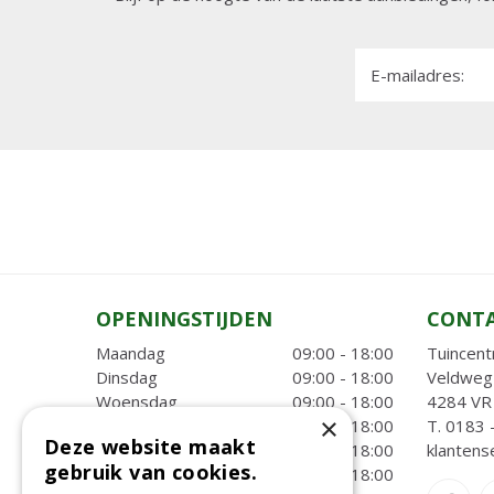
E-mailadres:
OPENINGSTIJDEN
CONT
Maandag
09:00 - 18:00
Tuincent
Dinsdag
09:00 - 18:00
Veldweg
Woensdag
09:00 - 18:00
4284 VR 
×
Donderdag
09:00 - 18:00
T.
0183 
Deze website maakt
Vrijdag
09:00 - 18:00
klantens
gebruik van cookies.
Zaterdag
09:00 - 18:00