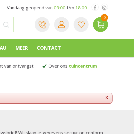
Vandaag geopend van
09:00
t/m
18:00
EAU
MEER
CONTACT
 van ontvangst
Over ons
tuincentrum
x
ieuwsbrief! Wij slaan je gegevens secuur op conform