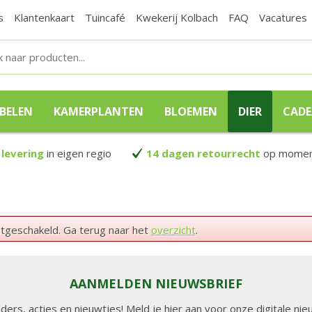
s
Klantenkaart
Tuincafé
Kwekerij Kolbach
FAQ
Vacatures
BELEN
KAMERPLANTEN
BLOEMEN
DIER
CAD
 levering
in eigen regio
14 dagen retourrecht
op moment
itgeschakeld. Ga terug naar het
overzicht
.
AANMELDEN NIEUWSBRIEF
lders, acties en nieuwtjes! Meld je hier aan voor onze digitale n