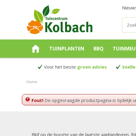
Nieuw
TUINPLANTEN
BBQ
TUINMEU
Voor het beste
groen advies
Snelle
Home
Fout!
De opgevraagde productpagina is tijdelijk u
Blijf op de hoogte van de laatste aanbiedingen, fo