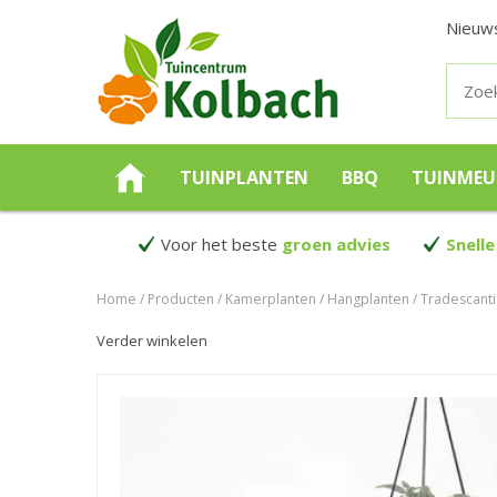
Nieuw
TUINPLANTEN
BBQ
TUINMEU
Voor het beste
groen advies
Snelle
Home
Producten
Kamerplanten
Hangplanten
Tradescanti
Verder winkelen