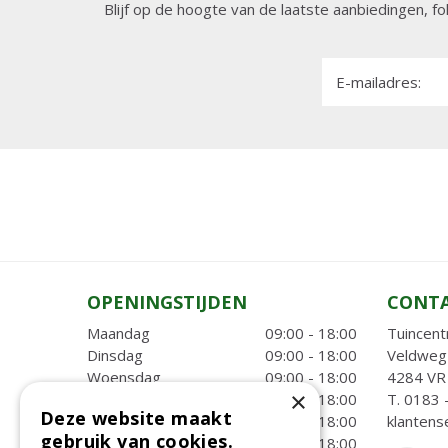
Blijf op de hoogte van de laatste aanbiedingen, fo
E-mailadres:
OPENINGSTIJDEN
CONT
Maandag
09:00 - 18:00
Tuincent
Dinsdag
09:00 - 18:00
Veldweg
Woensdag
09:00 - 18:00
4284 VR 
×
Donderdag
09:00 - 18:00
T.
0183 
Deze website maakt
Vrijdag
09:00 - 18:00
klantens
gebruik van cookies.
Zaterdag
09:00 - 18:00