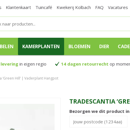
s
Klantenkaart
Tuincafé
Kwekerij Kolbach
FAQ
Vacatures
BELEN
KAMERPLANTEN
BLOEMEN
DIER
CAD
 levering
in eigen regio
14 dagen retourrecht
op moment
a ‘Green Hill’ | Vaderplant Hangpot
TRADESCANTIA ‘GRE
Bezorgen we dit product i