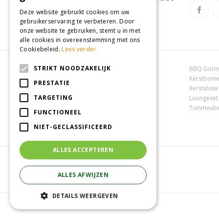
Deze website gebruikt cookies om uw
Toon alle openingstijden
gebruikerservaring te verbeteren. Door
onze website te gebruiken, stemt u in met
alle cookies in overeenstemming met ons
Cookiebeleid.
Lees verder
STRIKT NOODZAKELIJK
Dierenwinkel Oosterhout
BBQ Gori
Online tuincentrum
Kerstbome
PRESTATIE
Tuincentrum Oosterhout
Kerstshow
TARGETING
Tuincentrum Zuid-Holland
Loungeset
Tuincentrum Waalwijk
Tuinmeube
FUNCTIONEEL
NIET-GECLASSIFICEERD
ALLES ACCEPTEREN
ALLES AFWIJZEN
DETAILS WEERGEVEN