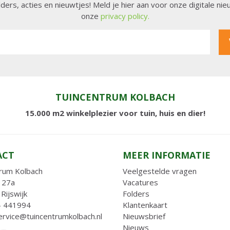
lders, acties en nieuwtjes! Meld je hier aan voor onze digitale n
onze
privacy policy.
TUINCENTRUM KOLBACH
15.000 m2 winkelplezier voor tuin, huis en dier!
ACT
MEER INFORMATIE
rum Kolbach
Veelgestelde vragen
 27a
Vacatures
Rijswijk
Folders
- 441994
Klantenkaart
ervice@tuincentrumkolbach.nl
Nieuwsbrief
Nieuws