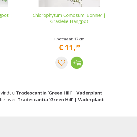
gpot |
Chlorophytum Comosum 'Bonnie' |
Graslelie Hangpot
• potmaat: 17 cm
€
11
,
99
 vindt u
Tradescantia ‘Green Hill’ | Vaderplant
tie over
Tradescantia ‘Green Hill’ | Vaderplant