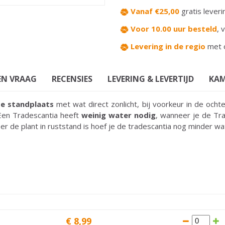
Vanaf €25,00
gratis leveri
Voor 10.00 uur besteld
,
v
Levering in de regio
met 
EN VRAAG
RECENSIES
LEVERING & LEVERTIJD
KAM
te standplaats
met wat direct zonlicht, bij voorkeur in de och
 Een Tradescantia heeft
weinig water nodig
, wanneer je de Tr
r de plant in ruststand is hoef je de tradescantia nog minder w
€
8
,
99