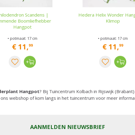
hilodendron Scandens |
Hedera Helix Wonder Han
immende Boomliefhebber
Klimop
Hangpot
• potmaat: 17 cm
• potmaat: 17 cm
€
11
,
€
11
,
99
99
Vaderplant Hangpot
? Bij Tuincentrum Kolbach in Rijswijk (Brabant)
 ons webshop of kom langs in het tuincentrum voor meer informa
AANMELDEN NIEUWSBRIEF