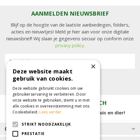
AANMELDEN NIEUWSBRIEF
Blijf op de hoogte van de laatste aanbiedingen, folders,
acties en nieuwtjes! Meld je hier aan voor onze digitale
nieuwsbrief! Wij slaan je gegevens secuur op conform onze
privacy policy.
E-mailadres:
×
Deze website maakt
gebruik van cookies.
Deze website gebruikt cookies om uw
gebruikerservaring te verbeteren. Door
onze website te gebruiken, stemt u in met
TUINCENTRUM KOLBACH
alle cookies in overeenstemming met ons
15.000 m2 winkelplezier voor tuin, huis en dier!
Cookiebeleid.
Lees verder
STRIKT NOODZAKELIJK
OPENINGSTIJDEN
PRESTATIE