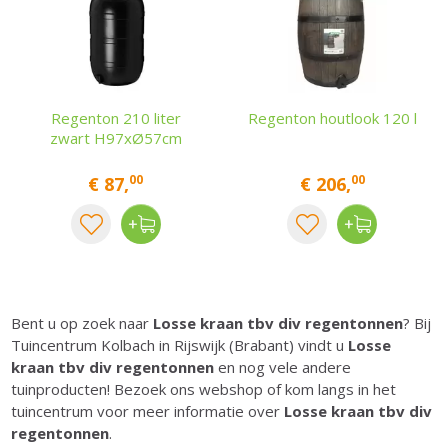
Regenton 210 liter
Regenton houtlook 120 l
zwart H97xØ57cm
00
00
€
87
,
€
206
,
Bent u op zoek naar
Losse kraan tbv div regentonnen
? Bij
Tuincentrum Kolbach in Rijswijk (Brabant) vindt u
Losse
kraan tbv div regentonnen
en nog vele andere
tuinproducten! Bezoek ons webshop of kom langs in het
tuincentrum voor meer informatie over
Losse kraan tbv div
regentonnen
.