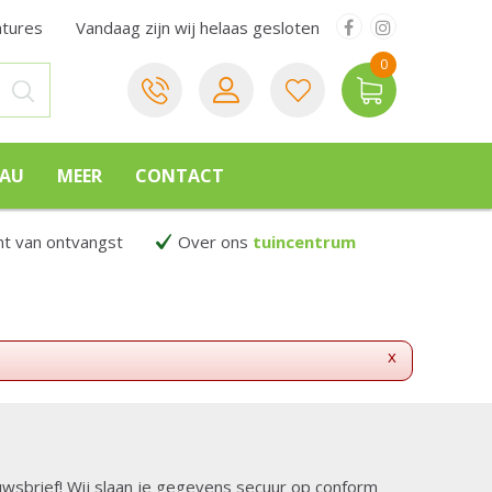
atures
Vandaag zijn wij helaas gesloten
EAU
MEER
CONTACT
 van ontvangst
Over ons
tuincentrum
x
ieuwsbrief! Wij slaan je gegevens secuur op conform