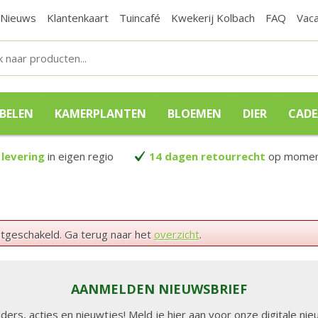
Nieuws
Klantenkaart
Tuincafé
Kwekerij Kolbach
FAQ
Vac
BELEN
KAMERPLANTEN
BLOEMEN
DIER
CAD
 levering
in eigen regio
14 dagen retourrecht
op moment
itgeschakeld. Ga terug naar het
overzicht
.
AANMELDEN NIEUWSBRIEF
lders, acties en nieuwtjes! Meld je hier aan voor onze digitale n