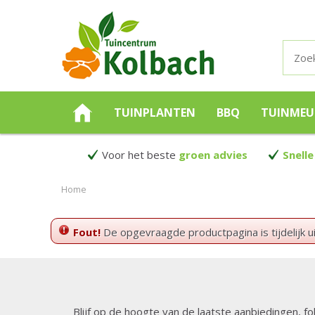
TUINPLANTEN
BBQ
TUINMEU
Voor het beste
groen advies
Snelle
Home
Fout!
De opgevraagde productpagina is tijdelijk u
Blijf op de hoogte van de laatste aanbiedingen, fo