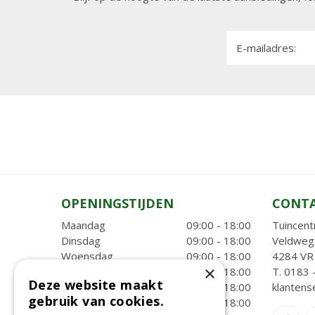
E-mailadres:
OPENINGSTIJDEN
CONT
Maandag
09:00 - 18:00
Tuincent
Dinsdag
09:00 - 18:00
Veldweg
Woensdag
09:00 - 18:00
4284 VR 
×
Donderdag
09:00 - 18:00
T.
0183 
Deze website maakt
Vrijdag
09:00 - 18:00
klantens
gebruik van cookies.
Zaterdag
09:00 - 18:00