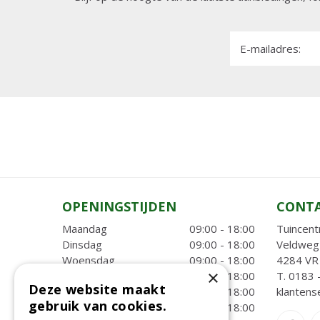
E-mailadres:
OPENINGSTIJDEN
CONT
Maandag
09:00 - 18:00
Tuincent
Dinsdag
09:00 - 18:00
Veldweg
Woensdag
09:00 - 18:00
4284 VR 
×
Donderdag
09:00 - 18:00
T.
0183 
Deze website maakt
Vrijdag
09:00 - 18:00
klantens
gebruik van cookies.
Zaterdag
09:00 - 18:00