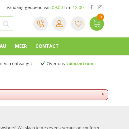
Vandaag geopend van
09:00
t/m
18:00
EAU
MEER
CONTACT
 van ontvangst
Over ons
tuincentrum
x
ieuwsbrief! Wij slaan je gegevens secuur op conform