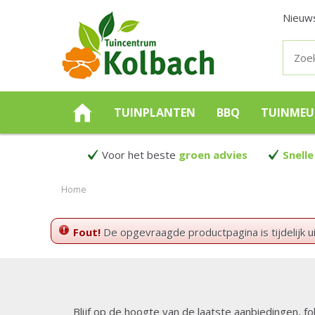
Nieuw
TUINPLANTEN
BBQ
TUINMEU
Voor het beste
groen advies
Snelle
Home
Fout!
De opgevraagde productpagina is tijdelijk u
Blijf op de hoogte van de laatste aanbiedingen, fo