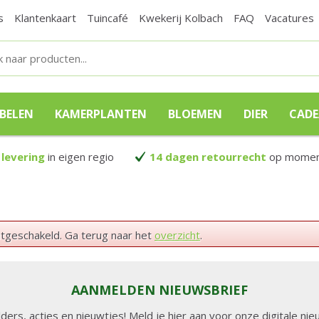
s
Klantenkaart
Tuincafé
Kwekerij Kolbach
FAQ
Vacatures
BELEN
KAMERPLANTEN
BLOEMEN
DIER
CAD
 levering
in eigen regio
14 dagen retourrecht
op moment
itgeschakeld. Ga terug naar het
overzicht
.
AANMELDEN NIEUWSBRIEF
lders, acties en nieuwtjes! Meld je hier aan voor onze digitale n