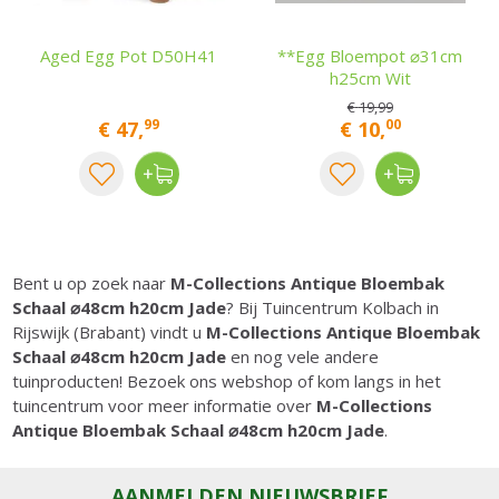
Aged Egg Pot D50H41
**Egg Bloempot ⌀31cm
h25cm Wit
€
19
,
99
99
00
€
47
,
€
10
,
Bent u op zoek naar
M-Collections Antique Bloembak
Schaal ⌀48cm h20cm Jade
? Bij Tuincentrum Kolbach in
Rijswijk (Brabant) vindt u
M-Collections Antique Bloembak
Schaal ⌀48cm h20cm Jade
en nog vele andere
tuinproducten! Bezoek ons webshop of kom langs in het
tuincentrum voor meer informatie over
M-Collections
Antique Bloembak Schaal ⌀48cm h20cm Jade
.
AANMELDEN NIEUWSBRIEF