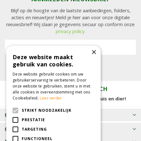
Blijf op de hoogte van de laatste aanbiedingen, folders,
acties en nieuwtjes! Meld je hier aan voor onze digitale
nieuwsbrief! Wij slaan je gegevens secuur op conform onze
privacy policy.
E-mailadres:
×
Deze website maakt
gebruik van cookies.
Deze website gebruikt cookies om uw
gebruikerservaring te verbeteren. Door
onze website te gebruiken, stemt u in met
TUINCENTRUM KOLBACH
alle cookies in overeenstemming met ons
Cookiebeleid.
Lees verder
15.000 m2 winkelplezier voor tuin, huis en dier!
STRIKT NOODZAKELIJK
OPENINGSTIJDEN
PRESTATIE
CONTACT
TARGETING
FUNCTIONEEL