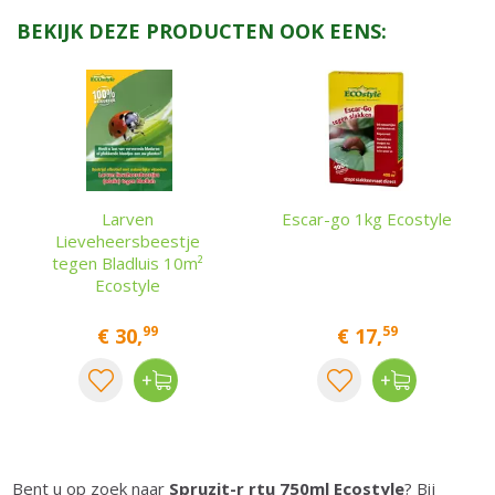
BEKIJK DEZE PRODUCTEN OOK EENS:
Larven
Escar-go 1kg Ecostyle
Lieveheersbeestje
tegen Bladluis 10m²
Ecostyle
99
59
€
30
,
€
17
,
Bent u op zoek naar
Spruzit-r rtu 750ml Ecostyle
? Bij