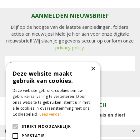
AANMELDEN NIEUWSBRIEF
Blijf op de hoogte van de laatste aanbiedingen, folders,
acties en nieuwtjes! Meld je hier aan voor onze digitale
nieuwsbrief! Wij slaan je gegevens secuur op conform onze
privacy policy.
E-mailadres:
×
Deze website maakt
gebruik van cookies.
Deze website gebruikt cookies om uw
gebruikerservaring te verbeteren. Door
onze website te gebruiken, stemt u in met
TUINCENTRUM KOLBACH
alle cookies in overeenstemming met ons
15.000 m2 winkelplezier voor tuin, huis en dier!
Cookiebeleid.
Lees verder
STRIKT NOODZAKELIJK
OPENINGSTIJDEN
PRESTATIE