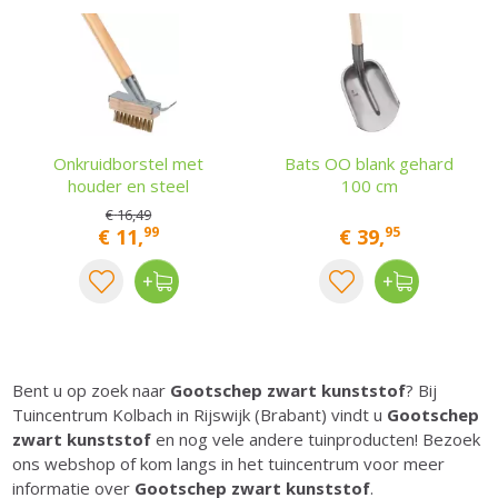
Onkruidborstel met
Bats OO blank gehard
houder en steel
100 cm
€
16
,
49
99
95
€
11
,
€
39
,
Bent u op zoek naar
Gootschep zwart kunststof
? Bij
Tuincentrum Kolbach in Rijswijk (Brabant) vindt u
Gootschep
zwart kunststof
en nog vele andere tuinproducten! Bezoek
ons webshop of kom langs in het tuincentrum voor meer
informatie over
Gootschep zwart kunststof
.